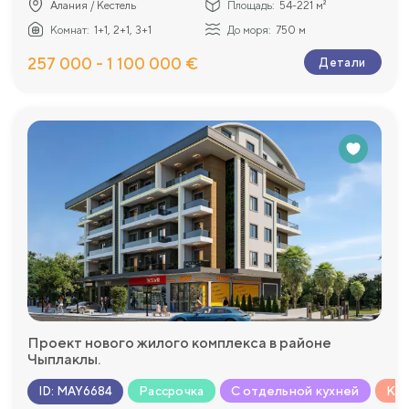
Алания / Кестель
Площадь:
54-221 м²
Комнат:
1+1, 2+1, 3+1
До моря:
750 м
257 000 - 1 100 000 €
Детали
Проект нового жилого комплекса в районе
Чыплаклы.
Рассрочка
С отдельной кухней
Ком
ID
:
MAY6684