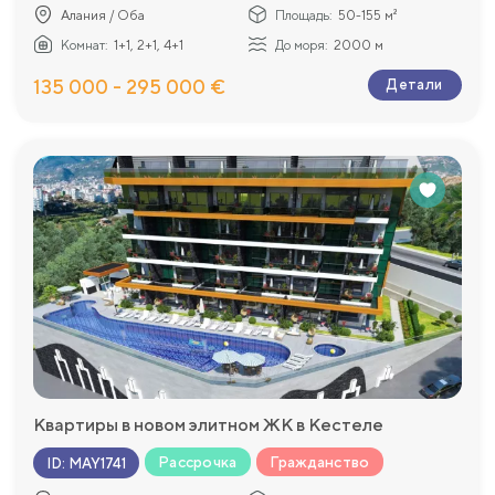
Алания / Оба
Площадь:
50-155 м²
Комнат:
1+1, 2+1, 4+1
До моря:
2000 м
135 000 - 295 000 €
Детали
Квартиры в новом элитном ЖК в Кестеле
Рассрочка
Гражданство
ID
:
MAY1741