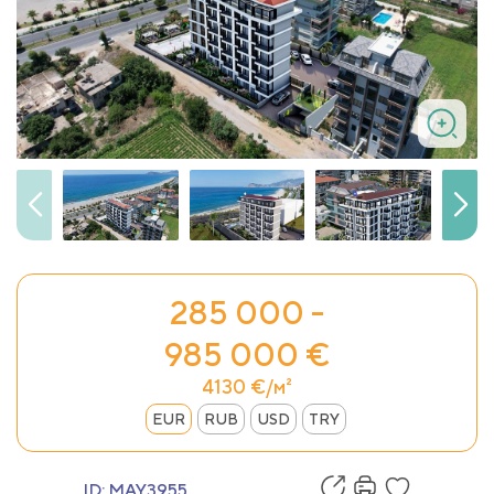
285 000 -
985 000 €
4130 €/м²
EUR
RUB
USD
TRY
ID:
MAY3955