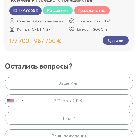
Рассрочка
Гражданство
ID
:
MAY6652
Стамбул / Кючюкчекмедже
Площадь:
42-184 м²
Комнат:
0+1, 1+1, 2+1...
До моря:
3000 м
177 700 - 987 700 €
Детали
Остались вопросы?
+1