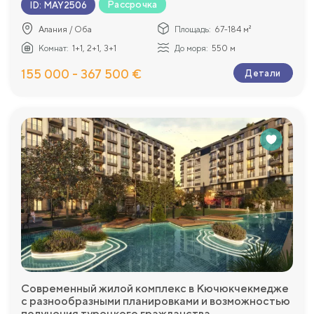
Рассрочка
ID
:
MAY2506
Алания / Оба
Площадь:
67-184 м²
Комнат:
1+1, 2+1, 3+1
До моря:
550 м
155 000 - 367 500 €
Детали
Современный жилой комплекс в Кючюкчекмедже
с разнообразными планировками и возможностью
получения турецкого гражданства.