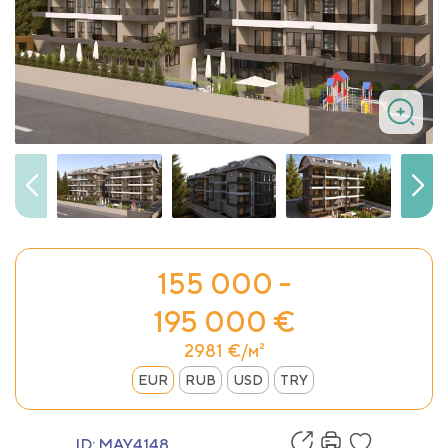
155 000 -
195 000 €
2981 €/м²
EUR
RUB
USD
TRY
ID:
MAY4148