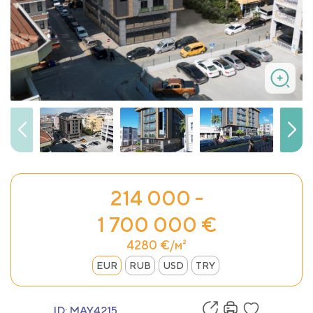
214 000 -
1 700 000 €
4280 €/м²
EUR
RUB
USD
TRY
ID:
MAY4215