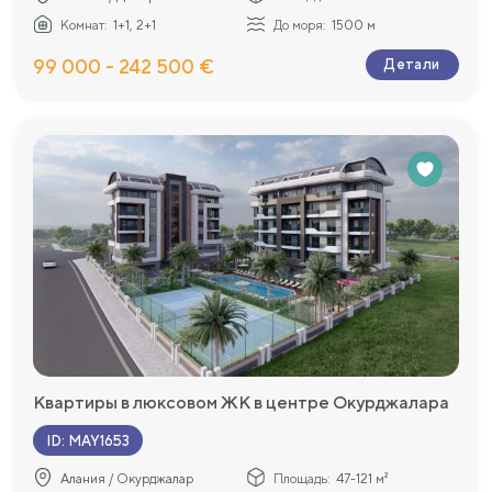
Комнат:
1+1, 2+1
До моря:
1500 м
99 000 - 242 500 €
Детали
Квартиры в люксовом ЖК в центре Окурджалара
ID
:
MAY1653
Алания / Окурджалар
Площадь:
47-121 м²