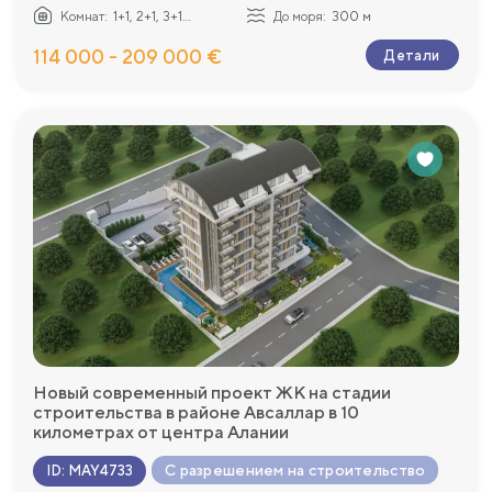
Комнат:
1+1, 2+1, 3+1...
До моря:
300 м
114 000 - 209 000 €
Детали
Новый современный проект ЖК на стадии
строительства в районе Авсаллар в 10
километрах от центра Алании
С разрешением на строительство
ID
:
MAY4733