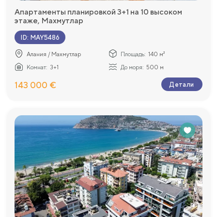
Апартаменты планировкой 3+1 на 10 высоком
этаже, Махмутлар
ID
:
MAY5486
Алания / Махмутлар
Площадь:
140 м²
Комнат:
3+1
До моря:
500 м
143 000 €
Детали