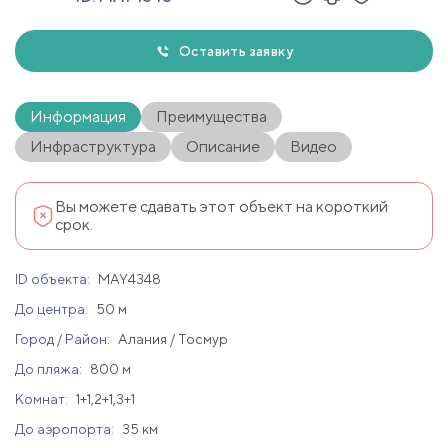
Оставить заявку
Информация
Преимущества
Инфраструктура
Описание
Видео
Вы можете сдавать этот объект на короткий
срок.
ID объекта:
MAY4348
До центра:
50 м
Город / Район:
Алания / Тосмур
До пляжа:
800 м
Комнат:
1+1,2+1,3+1
До аэропорта:
35 км