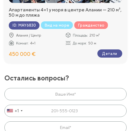
Апартаменты 4+1 у моря в центре Алании — 210 м²,
50 м до пляжа
Вид на море
Гражданство
ID
:
MAY6830
Алания / Центр
Площадь:
210 м²
Комнат:
4+1
До моря:
50 м
450 000 €
Детали
Остались вопросы?
+1