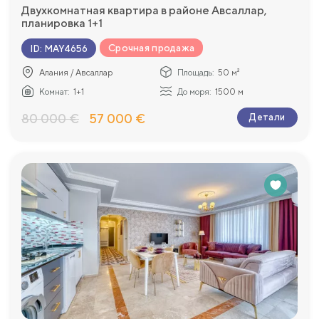
Двухкомнатная квартира в районе Авсаллар,
планировка 1+1
Срочная продажа
ID
:
MAY4656
Алания / Авсаллар
Площадь:
50 м²
Комнат:
1+1
До моря:
1500 м
80 000 €
57 000 €
Детали