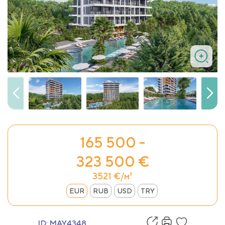
165 500 -
323 500 €
3521 €/м²
EUR
RUB
USD
TRY
ID:
MAY4348