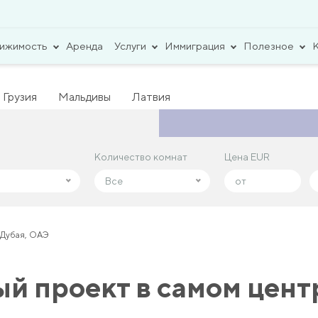
вижимость
Аренда
Услуги
Иммиграция
Полезное
Грузия
Мальдивы
Латвия
Количество комнат
Количество комнат
Цена EUR
Цена EUR
Все
Все
 Дубая, ОАЭ
й проект в самом цент