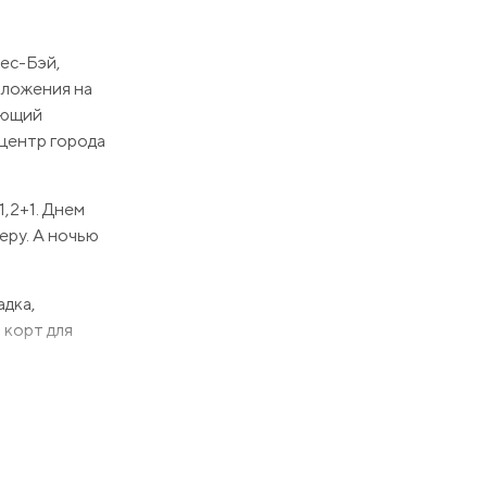
нес-Бэй,
оложения на
ающий
 центр города
,2+1. Днем
еру. А ночью
адка,
 корт для