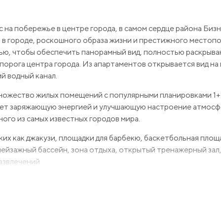
 на побережье в центре города, в самом сердце района Биз
 в городе, роскошного образа жизни и престижного местоп
тью, чтобы обеспечить панорамный вид, полностью раскрыв
орога центра города. Из апартаментов открывается вид на
й водный канал.
ножество жилых помещений с популярными планировками 1+1
ает заряжающую энергией и улучшающую настроение атмосф
ного из самых известных городов мира.
их как джакузи, площадки для барбекю, баскетбольная площ
ейзажный бассейн, зона отдыха, открытый тренажерный зал,
развлечений.