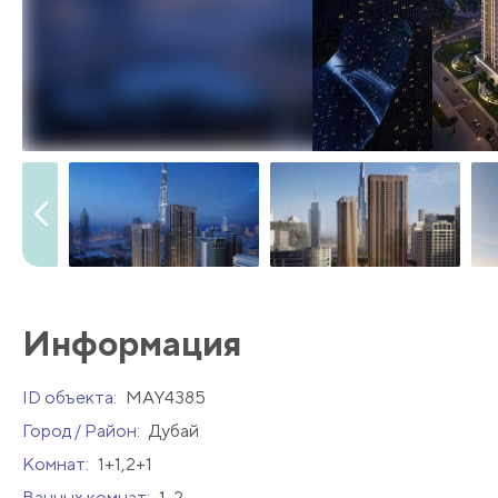
Информация
ID объекта:
MAY4385
Город / Район:
Дубай
Комнат:
1+1,2+1
Ванных комнат:
1-2