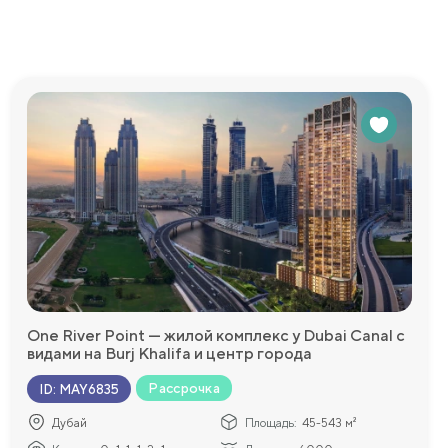
One River Point — жилой комплекс у Dubai Canal с
видами на Burj Khalifa и центр города
Рассрочка
ID
:
MAY6835
Дубай
Площадь:
45-543 м²