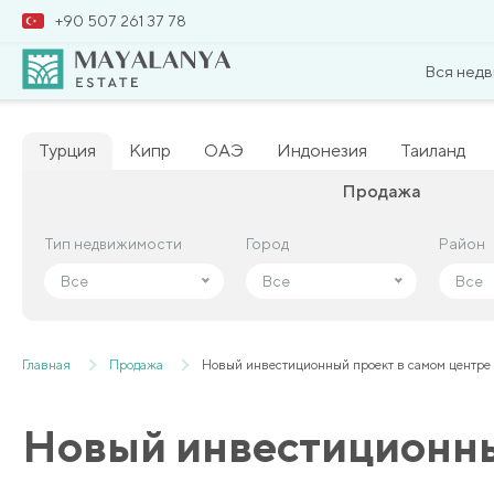
+90 507 261 37 78
Вся нед
Турция
Кипр
ОАЭ
Индонезия
Таиланд
Продажа
Тип недвижимости
Тип недвижимости
Город
Город
Район
Район
Все
Все
Все
Все
Все
Все
Главная
Продажа
Новый инвестиционный проект в самом центре
Новый инвестиционны