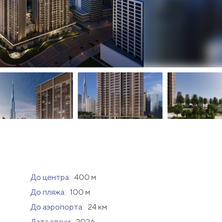
До центра:
400 м
До пляжа:
100 м
До аэропорта:
24 км
Дата сдачи:
2026