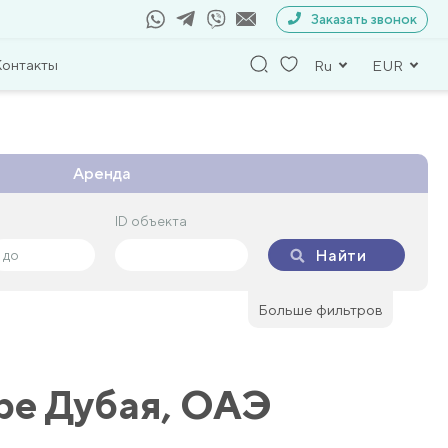
Заказать звонок
Контакты
Ru
EUR
Аренда
ID объекта
ID объекта
Найти
Найти
Больше фильтров
ре Дубая, ОАЭ