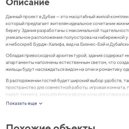
Описание
Данный проект в Дубае — это масштабный жилой комплекс
который предлагает жителям идеальное сочетание жизни
берегу. Здания разработаны с максимальной тщательнос
уникальное расположение полуострова на набережной у п
и небоскреб Бурдж-Халифа, вид на Бизнес-Бэй и Дубайски
Обладая превосходной архитектурой, здания содержат м
апартаменты наполнены естественным светом, что созд
жильцы будут наслаждаться видом на огни и романтику од
В распоряжении гостей будет широкий выбор удобств, так
пространство для совместной работы, игровая комната, п
падел-тенниса, зона для йоги и другие зоны для отдыха и 
Показать еще
Похожие объекты