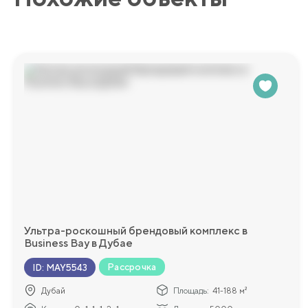
Ультра-роскошный брендовый комплекс в
Business Bay в Дубае
Рассрочка
ID
:
MAY5543
Дубай
Площадь:
41-188 м²