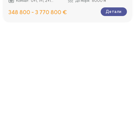
Комнат:
0+1, 1+1, 2+1...
До моря:
6000 м
348 800 - 3 770 800 €
Детали