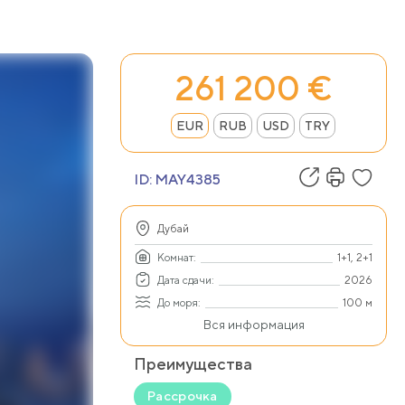
261 200 €
EUR
RUB
USD
TRY
ID:
MAY4385
Дубай
Комнат:
1+1, 2+1
Дата сдачи:
2026
До моря:
100 м
Вся информация
Преимущества
Рассрочка