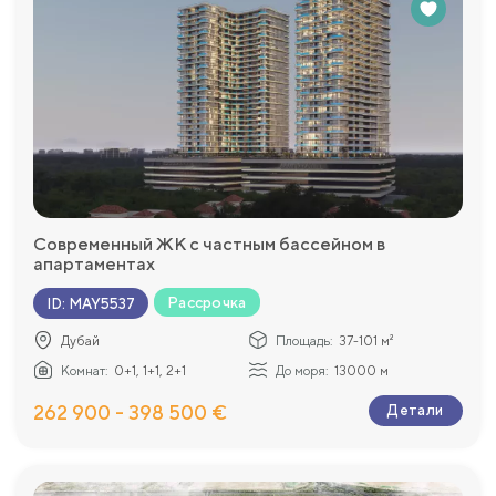
Современный ЖК с частным бассейном в
апартаментах
Рассрочка
ID
:
MAY5537
Дубай
Площадь:
37-101 м²
Комнат:
0+1, 1+1, 2+1
До моря:
13000 м
262 900 - 398 500 €
Детали