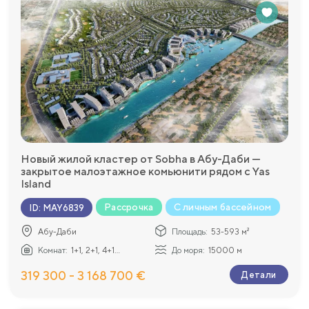
Новый жилой кластер от Sobha в Абу-Даби —
закрытое малоэтажное комьюнити рядом с Yas
Island
Рассрочка
С личным бассейном
ID
:
MAY6839
Абу-Даби
Площадь:
53-593 м²
Комнат:
1+1, 2+1, 4+1...
До моря:
15000 м
319 300 - 3 168 700 €
Детали