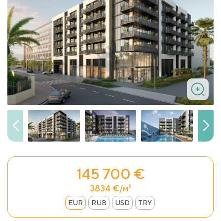
145 700 €
3834 €/м²
EUR
RUB
USD
TRY