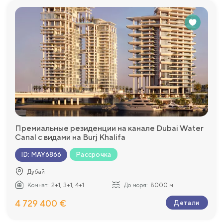
Премиальные резиденции на канале Dubai Water
Canal с видами на Burj Khalifa
Рассрочка
ID
:
MAY6866
Дубай
Комнат:
2+1, 3+1, 4+1
До моря:
8000 м
4 729 400 €
Детали