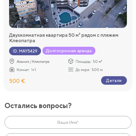
Двухкомнатная квартира 50 м² рядом с пляжем
Клеопатра
Долгосрочная аренда
ID
:
MAY5429
Алания / Клеопатра
Площадь:
50 м²
Комнат:
1+1
До моря:
500 м
500 €
Детали
Остались вопросы?