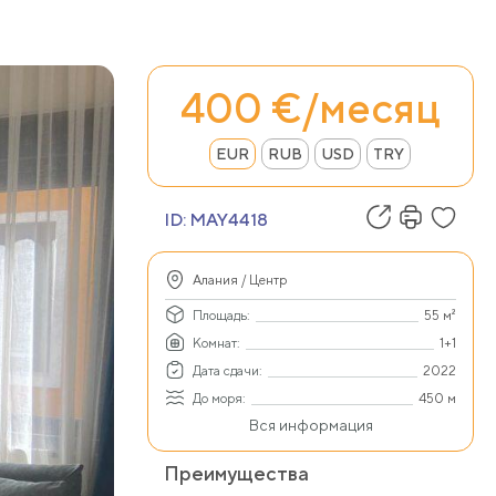
400 €/месяц
EUR
RUB
USD
TRY
ID:
MAY4418
Алания / Центр
Площадь:
55 м²
Комнат:
1+1
Дата сдачи:
2022
До моря:
450 м
Вся информация
Преимущества