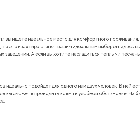
ли вы ищете идеальное место для комфортного проживания, 
 то эта квартира станет вашим идеальным выбором. Здесь в
ых заведений. А если вы хотите насладиться теплыми песчан
в идеально подойдет для одного или двух человек. В ней ес
 где вы сможете проводить время в удобной обстановке. На б
од.
обходимым для вашего комфорта. Здесь вы найдете все необ
ого комплекса имеется ряд удобств, которыми вы сможете п