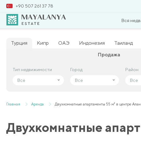
+90 507 261 37 78
Вся нед
Турция
Кипр
ОАЭ
Индонезия
Таиланд
Продажа
Тип недвижимости
Тип недвижимости
Город
Город
Район
Район
Все
Все
Все
Все
Все
Все
Главная
Аренда
Двухкомнатные апартаменты 55 м² в центре Ала
Двухкомнатные апарта