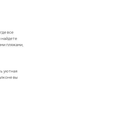
где все
ы найдете
ыми пляжами,
ть уютная
алконе вы
ходимое для
ользоваться.