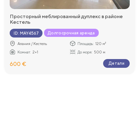
Просторный меблированный дуплекс в районе
Кестель
Долгосрочная аренда
ID
:
MAY4567
Алания / Кестель
Площадь:
120 м²
Комнат:
2+1
До моря:
500 м
600 €
Детали