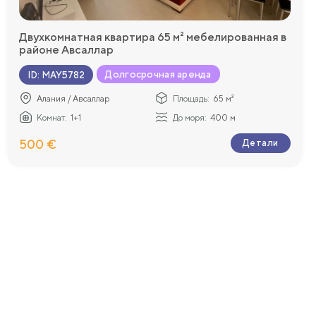
Двухкомнатная квартира 65 м² мебелированная в
районе Авсаллар
Долгосрочная аренда
ID
:
MAY5782
Алания / Авсаллар
Площадь:
65 м²
Комнат:
1+1
До моря:
400 м
500 €
Детали