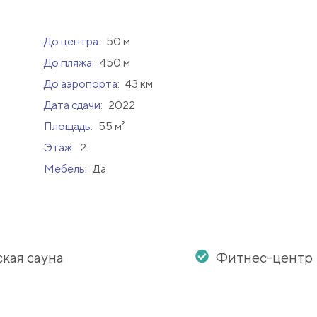
До центра:
50 м
До пляжа:
450 м
До аэропорта:
43 км
Дата сдачи:
2022
Площадь:
55 м²
Этаж:
2
Мебель:
Да
кая сауна
Фитнес-центр