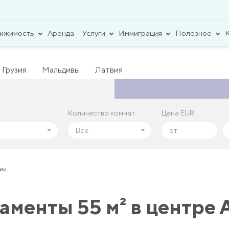
вижимость
Аренда
Услуги
Иммиграция
Полезное
Грузия
Мальдивы
Латвия
Количество комнат
Количество комнат
Цена EUR
Цена EUR
Все
Все
нии
менты 55 м² в центре 