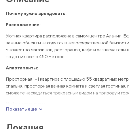
Почему нужно арендовать:
Расположение:
Уютная квартира расположена в самом центре Алании. Ес
важные объекты находятся в непосредственной близости,
множество магазинов, ресторанов, кафе и развлекательн
то до них всего 450 метров.
Апартаменты:
Просторная 1+1 квартира с площадью 55 квадратных метро
спальня, просторная ванная комната и светлая гостиная,
сможете насладиться прекрасным видом на природу и гор
Инфраструктура:
Показать еще
Квартира полностью меблирована и оборудована всем не
повседневной жизни и отдыха. Кроме того, в составе жил
Локация