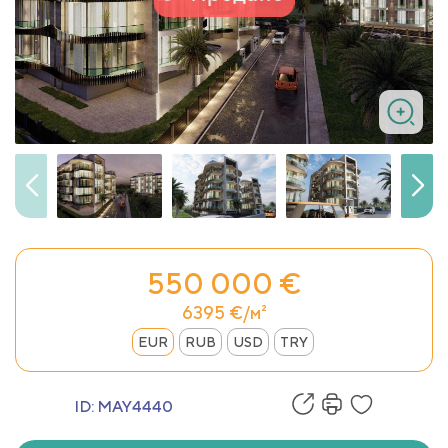
550 000 €
6395 €/м²
EUR
RUB
USD
TRY
ID:
MAY4440