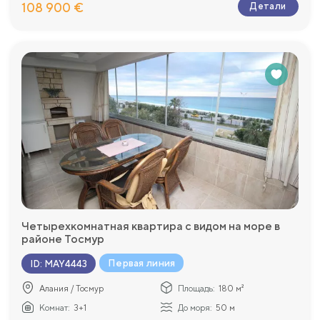
108 900 €
Детали
Четырехкомнатная квартира с видом на море в
районе Тосмур
Первая линия
ID
:
MAY4443
Алания / Тосмур
Площадь:
180 м²
Комнат:
3+1
До моря:
50 м