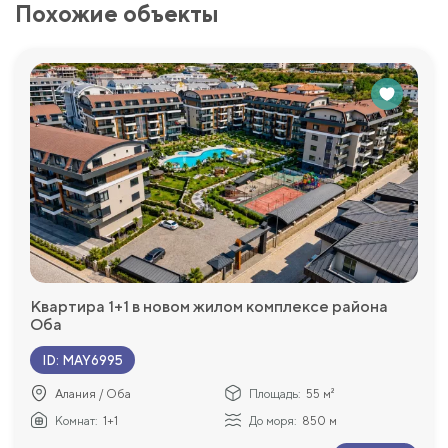
Похожие объекты
Квартира 1+1 в новом жилом комплексе района
Оба
ID
:
MAY6995
Алания / Оба
Площадь:
55 м²
Комнат:
1+1
До моря:
850 м