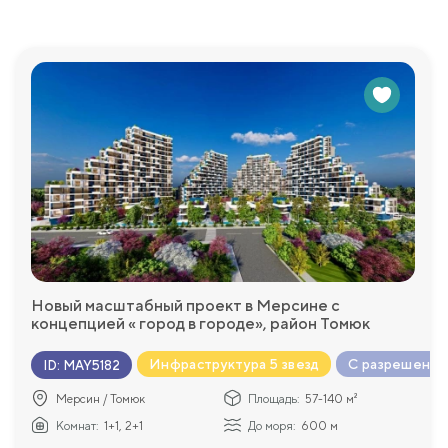
е, удобное расположение, прекрасные виды на море или го
о ценит комфорт и качество жизни.
, где жители могут проводить время с друзьями и семьей. Д
доставляет возможность заниматься спортом и поддержива
грать и общаться с другими детьми. Открытая парковка обес
просы, которые у Вас возникнут и с удовольствием пр
Новый масштабный проект в Мерсине с
концепцией « город в городе», район Томюк
Инфраструктура 5 звезд
С разрешение
ID
:
MAY5182
Мерсин / Томюк
Площадь:
57-140 м²
Комнат:
1+1, 2+1
До моря:
600 м