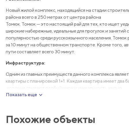
Новый жилой комплекс, находящийся на стадии строител
района всего в 250 метрах от центра района
Томюк. Томюк — это настоящий рай для тех, кто ищет уед
широкие набережные, идеальные для прогулок и занятий 
популярностью среди русскоязычного населения. Томюк р
за 10 минут на общественном транспорте. Кроме того, ав
пути составляет всего 30 минут.
Инфраструктура:
Одним из главных преимуществ данного комплекса являетс
квартиры с планировкой 1+1. Каждая квартира имеет два б
которые придают особый шарм и уникальность жилью.
Показать еще
Общая площадь квартир составляет 44 — 45 квадратных 
проживания. Комплекс имеет 12 этажей, что позволяет п
Похожие объекты
Планируется, что комплекс будет сдан в июле 2023 года,
или инвестиционные возможности.