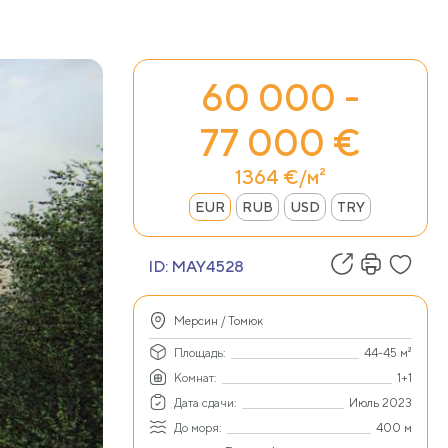
60 000 -
77 000 €
1364 €/м²
EUR
RUB
USD
TRY
ID:
MAY4528
Мерсин / Томюк
Площадь:
44-45 м²
Комнат:
1+1
Дата сдачи:
Июль 2023
До моря:
400 м