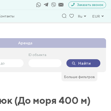
Заказать звонок
Контакты
Ru
EUR
Аренда
ID объекта
ID объекта
Найти
Найти
Больше фильтров
юк (До моря 400 м)