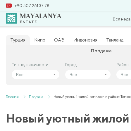
+90 507 261 37 78
Вся нед
Турция
Кипр
ОАЭ
Индонезия
Таиланд
Продажа
Тип недвижимости
Тип недвижимости
Город
Город
Район
Район
Все
Все
Все
Все
Все
Все
Главная
Продажа
Новый уютный жилой комплекс в районе Томюк
Новый уютный жилой 