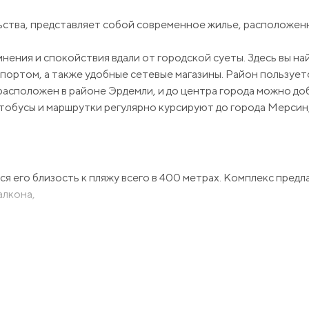
ьства, представляет собой современное жилье, расположен
инения и спокойствия вдали от городской суеты. Здесь вы на
спортом, а также удобные сетевые магазины. Район пользуе
асположен в районе Эрдемли, и до центра города можно до
тобусы и маршрутки регулярно курсируют до города Мерсин,
я его близость к пляжу всего в 400 метрах. Комплекс предл
алкона,
метров, что является оптимальным вариантом для комфортно
олучить прекрасный вид на окружающую местность.
 что делает его привлекательным вариантом для тех, кто ище