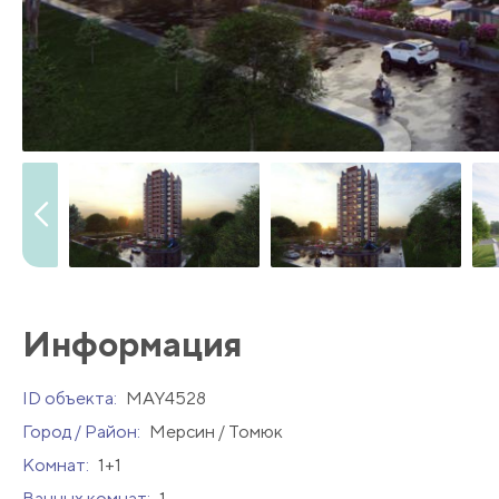
Информация
ID объекта:
MAY4528
Город / Район:
Мерсин / Томюк
Комнат:
1+1
Ванных комнат:
1