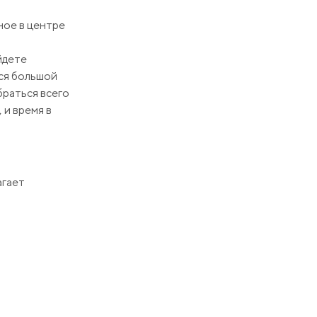
ное в центре
йдете
тся большой
браться всего
 и время в
агает
го
т новое жилье