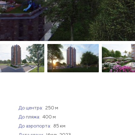
До центра:
250 м
До пляжа:
400 м
До аэропорта:
85 км
Дата сдачи:
Июль 2023