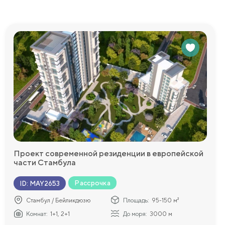
ры и близость
ля любителей
ть свою
печивает
едоставим
Проект современной резиденции в европейской
части Стамбула
м на строительство
Рассрочка
ID
:
MAY2653
Стамбул / Бейликдюзю
Площадь:
95-150 м²
Комнат:
1+1, 2+1
До моря:
3000 м