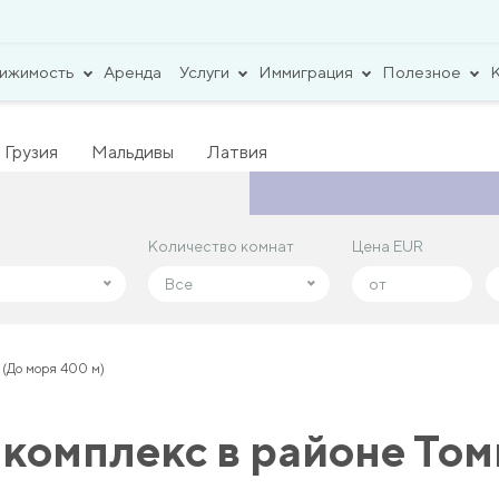
вижимость
Аренда
Услуги
Иммиграция
Полезное
Грузия
Мальдивы
Латвия
Количество комнат
Количество комнат
Цена EUR
Цена EUR
Все
Все
 (До моря 400 м)
комплекс в районе Том