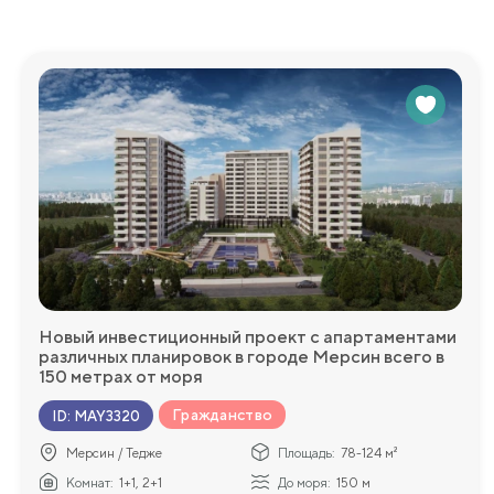
Новый жилой комплекс предлагает комфортное проживани
к пляжу. Он обещает стать идеальным местом для тех, кт
Инфраструктура:
В жилом комплексе имеются беседки для отдыха и барбекю
плавания доступен открытый бассейн. Фитнес-центр пре
форму. Для детей есть детская площадка, где они могут и
удобный доступ к автомобилю и удобство для жителей.
Мы будем рады ответить на любые дополнительные во
более подробную информацию!
Новый инвестиционный проект с апартаментами
различных планировок в городе Мерсин всего в
150 метрах от моря
Гражданство
ID
:
MAY3320
Мерсин / Тедже
Площадь:
78-124 м²
Комнат:
1+1, 2+1
До моря:
150 м