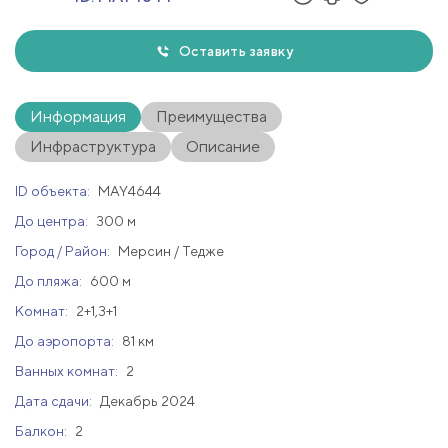
Оставить заявку
Информация
Преимущества
Инфраструктура
Описание
ID объекта:
MAY4644
До центра:
300 м
Город / Район:
Мерсин / Тедже
До пляжа:
600 м
Комнат:
2+1,3+1
До аэропорта:
81 км
Ванных комнат:
2
Дата сдачи:
Декабрь 2024
Балкон:
2