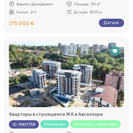
Алания / Джикджилли
Площадь:
110 м²
Комнат:
2+1
До моря:
1800 м
175 000 €
Детали
Квартиры в строящемся ЖК в Авсалларе
Рассрочка
Осталось 3 квартиры
ID
:
MAY1758