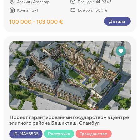
Алания / Авсаллар
Площадь:
44-93 м²
Комнат:
2+1
До моря:
1500 м
100 000 - 103 000 €
Детали
Проект гарантированный государством в центре
элитного района Бешикташ, Стамбул
Рассрочка
Гражданство
ID
:
MAY5505