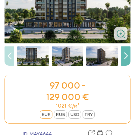
97 000 -
129 000 €
1021 €/м²
EUR
RUB
USD
TRY
ID:
MAY4644