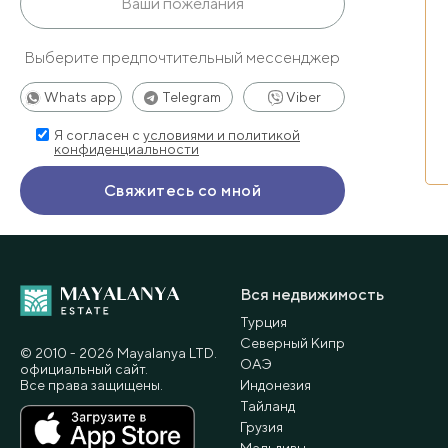
Выберите предпочтительный мессенджер
Whats app
Telegram
Viber
Я согласен с
условиями и политикой
конфиденциальности
Вся недвижимость
Турция
Северный Кипр
© 2010 - 2026 Мayalanya LTD.
ОАЭ
официальный сайт.
Все права защищены.
Индонезия
Тайланд
Грузия