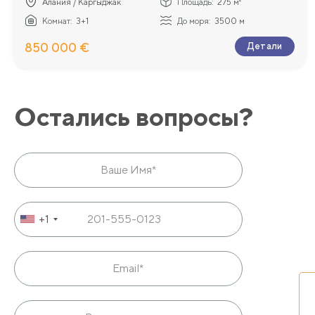
Алания / Каргыджак
Площадь:
275 м²
Комнат:
3+1
До моря:
3500 м
850 000 €
Детали
Остались вопросы?
+1