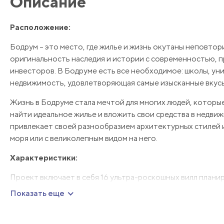
Описание
Расположение:
Бодрум – это место, где жилье и жизнь окутаны неповто
оригинальность наследия и истории с современностью, п
инвесторов. В Бодруме есть все необходимое: школы, ун
недвижимость, удовлетворяющая самые изысканные вкусы
Жизнь в Бодруме стала мечтой для многих людей, которы
найти идеальное жилье и вложить свои средства в недви
привлекает своей разнообразием архитектурных стилей и
моря или с великолепным видом на него.
Характеристики:
Проект включает в себя 16 ультра-роскошных вилл плани
уникальный проект предлагает возможность наслаждаться
Показать еще
Каждая вилла имеет частный бассейн площадью 30 м2, где
Виллы также оснащены системой «Умный дом», что обесп