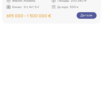
Алания / Конаклы
Площадь:
200-280 м²
Комнат:
3+1, 4+1, 5+1
До моря:
500 м
695 000 - 1 500 000 €
Детали