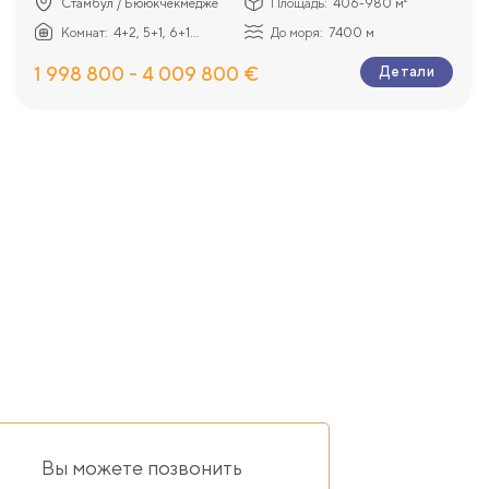
Стамбул / Бююкчекмедже
Площадь:
406-980 м²
Комнат:
4+2, 5+1, 6+1...
До моря:
7400 м
1 998 800 - 4 009 800 €
Детали
Вы можете позвонить