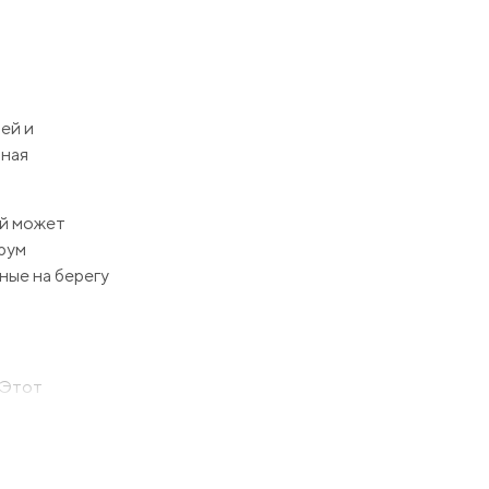
ей и
зная
ый может
рум
ные на берегу
 Этот
е роскоши.
й