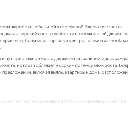
римым шармом и глобальной атмосферой. Здесь сочетается
редлагая широкий спектр удобств и возможностей для жител
иверситеты, больницы, торговые центры, пляжи и разнообра
.
е ищут престижные места для жизни за границей. Здесь кажд
жимость, которая обладает высоким потенциалом роста. Бод
 предложений, включая виллы, квартиры и дома, расположен
ровкой 5+1, расположенных на 16 000 м2 земельном участке.
 жизнью в окружении леса, вдали от моря.
 вы можете охладиться и расслабиться в своем личном уголк
ечивает комфорт и безопасность на высшем уровне. Богаты