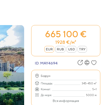
665 100 €
1928 €/м²
EUR
RUB
USD
TRY
ID:
MAY4694
Бодрум
Площадь:
345-450 м²
Комнат:
5+1
До моря:
5000 м
Вся информация