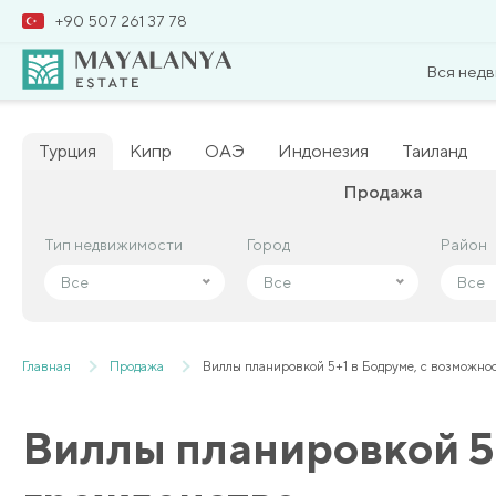
+90 507 261 37 78
Вся нед
Турция
Кипр
ОАЭ
Индонезия
Таиланд
Продажа
Тип недвижимости
Тип недвижимости
Город
Город
Район
Район
Все
Все
Все
Все
Все
Все
Главная
Продажа
Виллы планировкой 5+1 в Бодруме, с возможно
Виллы планировкой 5+