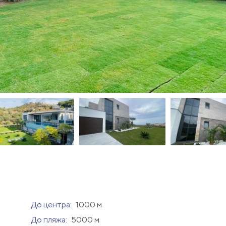
До центра:
1000 м
До пляжа:
5000 м