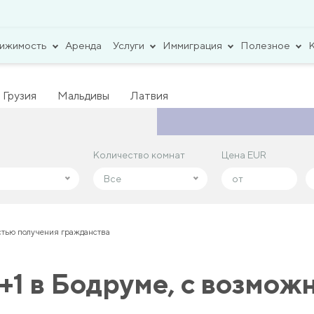
вижимость
Аренда
Услуги
Иммиграция
Полезное
Грузия
Мальдивы
Латвия
Количество комнат
Количество комнат
Цена EUR
Цена EUR
Все
Все
стью получения гражданства
1 в Бодруме, с возмож