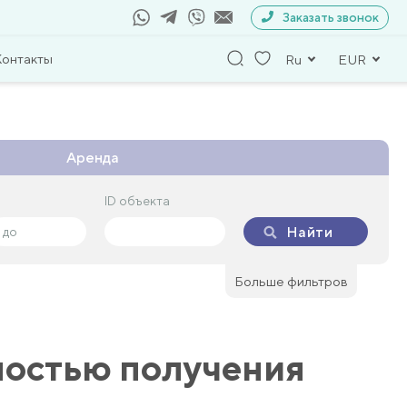
Заказать звонок
Контакты
Ru
EUR
Аренда
ID объекта
ID объекта
Найти
Найти
Больше фильтров
ностью получения