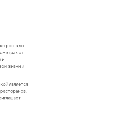
етров, а до
лометрах от
 и
зом жизни и
кой является
 ресторанов,
приглашает
ен,