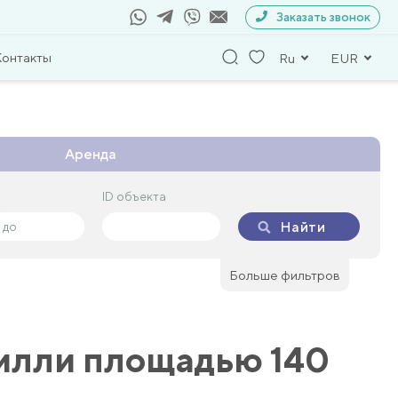
Заказать звонок
Контакты
Ru
EUR
Аренда
ID объекта
ID объекта
Найти
Найти
Больше фильтров
илли площадью 140