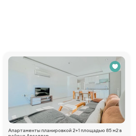
артира
отребности.
 предлагают
 вам
 места для
, турецкий
едоставим
Апартаменты планировкой 2+1 площадью 85 м2 в
районе Авсаллар