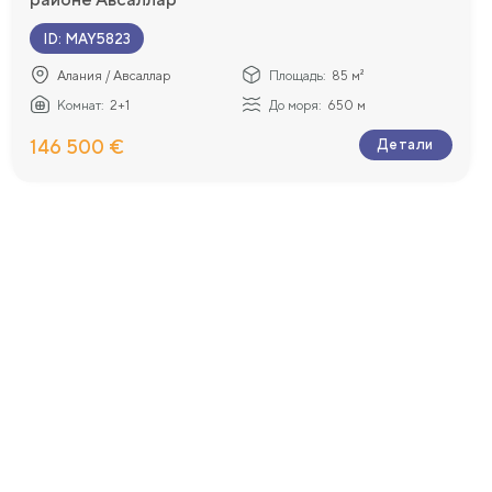
ID
:
MAY5823
Алания / Авсаллар
Площадь:
85 м²
Комнат:
2+1
До моря:
650 м
146 500 €
Детали