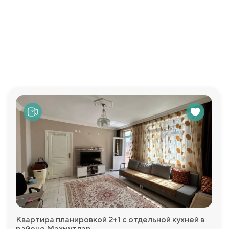
. Вид с балконов раскрывается на горы, природу и город. Кв
 и обеспечивает комфорт для жильцов.
 обширная инфраструктура, чтобы удовлетворить все ваши п
я обеспечения безопасности. Аквапарк и детская площадка
для детей. Детский бассейн и закрытый бассейн позволяют
й сад и зоны отдыха с барбекю и шезлонгами создают уютные
рены открытая парковка, открытый бассейн, теннисный корт
а и активного образа жизни.
просы, которые у Вас возникнут и с удовольствием пр
Квартира планировкой 2+1 с отдельной кухней в
районе Махмутлар