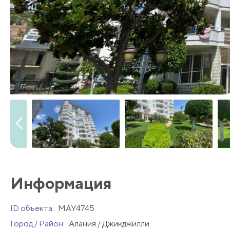
Информация
ID объекта:
MAY4745
Город / Район:
Алания / Джикджилли