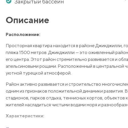
Закрытый бассейн
Описание
Расположение:
Просторная квартира находится в районе Джикджилли, го
пляжа 1500 метров. Джикджилли — это оживленный район,
его центра. Этот район стремительно развивается и об
апельсиновыми рощами. Расположенный в центральной ча
уютной турецкой атмосферой.
Район активно развивается и строительство многочисле
одним из признаков положительной динамики развития. 
стадионов, парков отдыха, теннисных кортов, объектов 
жителей насладиться чистыми водами моря и разнообраз
Характеристики:
Предлагаемая квартира имеет площадь 140 квадратных мет