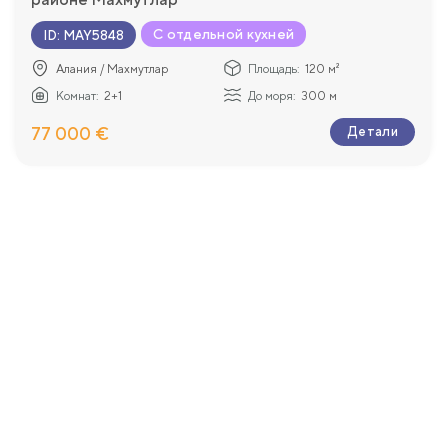
С отдельной кухней
ID
:
MAY5848
Алания / Махмутлар
Площадь:
120 м²
Комнат:
2+1
До моря:
300 м
77 000 €
Детали