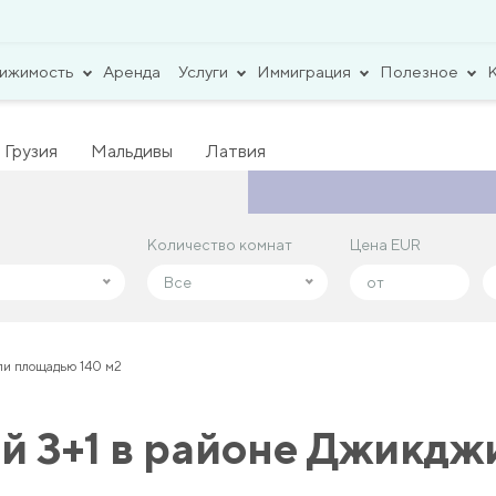
вижимость
Аренда
Услуги
Иммиграция
Полезное
Грузия
Мальдивы
Латвия
Количество комнат
Количество комнат
Цена EUR
Цена EUR
Все
Все
ли площадью 140 м2
й 3+1 в районе Джикдж