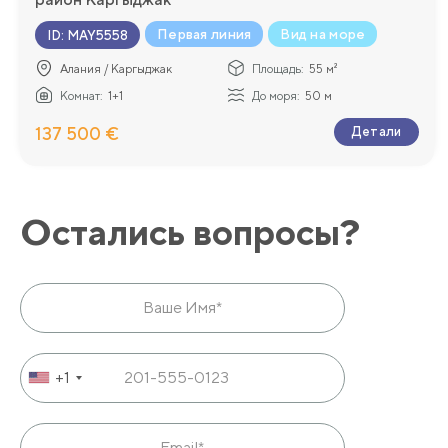
Первая линия
Вид на море
ID
:
MAY5558
Алания / Каргыджак
Площадь:
55 м²
Комнат:
1+1
До моря:
50 м
137 500 €
Детали
Остались вопросы?
+1