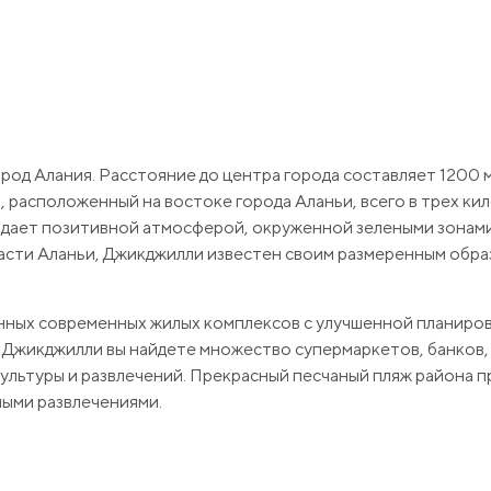
род Алания. Расстояние до центра города составляет 1200 м
 расположенный на востоке города Аланьи, всего в трех ки
ладает позитивной атмосферой, окруженной зелеными зонами
сти Аланьи, Джикджилли известен своим размеренным обра
нных современных жилых комплексов с улучшенной планиров
В Джикджилли вы найдете множество супермаркетов, банков,
культуры и развлечений. Прекрасный песчаный пляж района 
ными развлечениями.
ров и расположена на 8-м этаже. Она состоит из трех спал