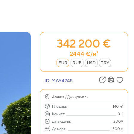
342 200 €
2444 €/м²
EUR
RUB
USD
TRY
ID:
MAY4745
Алания / Джикджилли
Площадь:
140 м²
Комнат:
3+1
Дата сдачи:
2009
До моря:
1500 м