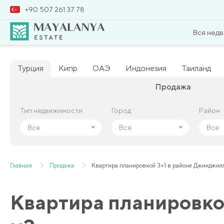
+90 507 261 37 78
Вся нед
Турция
Кипр
ОАЭ
Индонезия
Таиланд
Продажа
Тип недвижимости
Тип недвижимости
Город
Город
Район
Район
Все
Все
Все
Все
Все
Все
Главная
Продажа
Квартира планировкой 3+1 в районе Джикджил
Квартира планировко