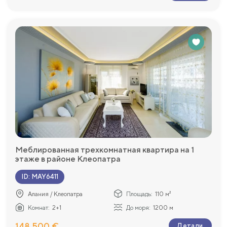
Меблированная трехкомнатная квартира на 1
этаже в районе Клеопатра
ID
:
MAY6411
Алания / Клеопатра
Площадь:
110 м²
Комнат:
2+1
До моря:
1200 м
148 500 €
Детали