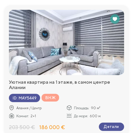
Уютная квартира на 1 этаже, в самом центре
Алании
ВНЖ
ID
:
MAY5449
Алания / Центр
Площадь:
90 м²
Комнат:
2+1
До моря:
600 м
203 500 €
186 000 €
Детали