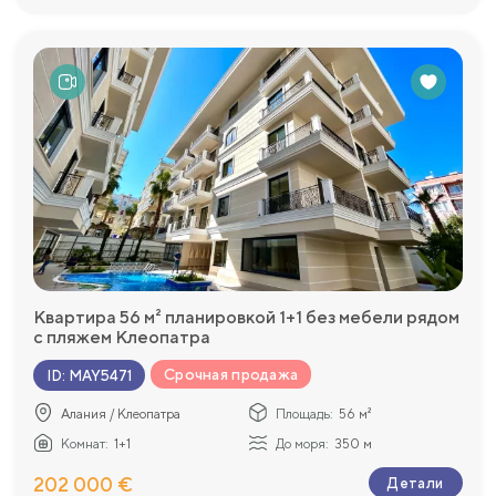
Квартира 56 м² планировкой 1+1 без мебели рядом
с пляжем Клеопатра
Срочная продажа
ID
:
MAY5471
Алания / Клеопатра
Площадь:
56 м²
Комнат:
1+1
До моря:
350 м
202 000 €
Детали