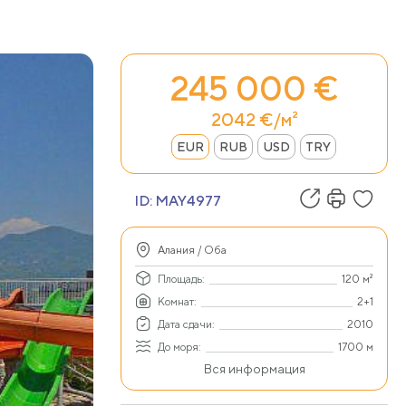
245 000 €
2042 €/м²
EUR
RUB
USD
TRY
ID:
MAY4977
Алания / Оба
Площадь:
120 м²
Комнат:
2+1
Дата сдачи:
2010
До моря:
1700 м
Вся информация