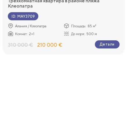
Трехкомнатная квартира в районе пляжа
Клеопатра
ID
:
MAY3709
Алания / Клеопатра
Площадь:
85 м²
Комнат:
2+1
До моря:
500 м
310 000 €
210 000 €
Детали