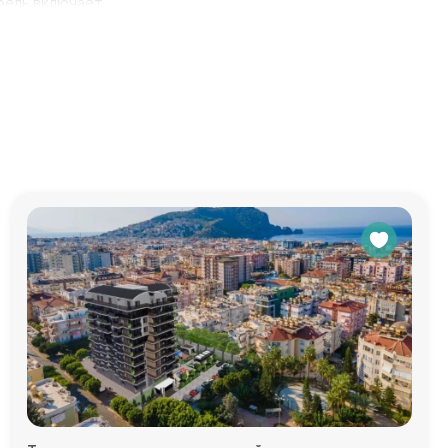
бель включает
дете
ыха всей
стольного
бления. Для
полнительно,
 это
онаблюдение
едоставим