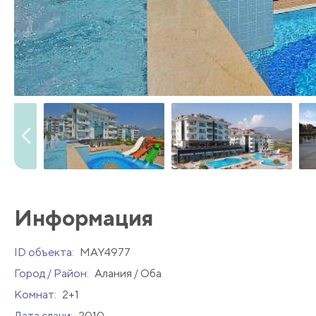
Информация
ID объекта:
MAY4977
Город / Район:
Алания / Оба
Комнат:
2+1
Дата сдачи:
2010