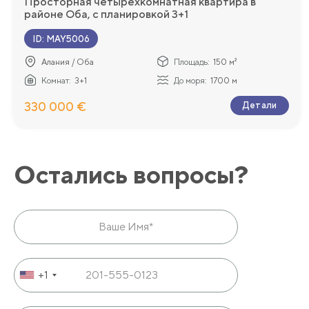
Просторная четырехкомнатная квартира в
районе Оба, с планировкой 3+1
ID
:
MAY5006
Алания / Оба
Площадь:
150 м²
Комнат:
3+1
До моря:
1700 м
330 000 €
Детали
Остались вопросы?
+1