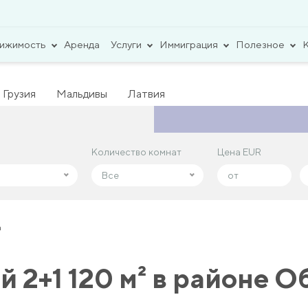
вижимость
Аренда
Услуги
Иммиграция
Полезное
Грузия
Мальдивы
Латвия
Количество комнат
Количество комнат
Цена EUR
Цена EUR
Все
Все
а
 2+1 120 м² в районе О