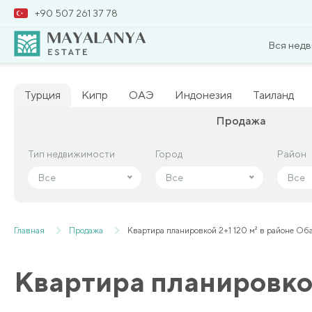
+90 507 261 37 78
Вся нед
Турция
Кипр
ОАЭ
Индонезия
Таиланд
Продажа
Тип недвижимости
Тип недвижимости
Город
Город
Район
Район
Все
Все
Все
Все
Все
Все
Главная
Продажа
Квартира планировкой 2+1 120 м² в районе Об
Квартира планировкой