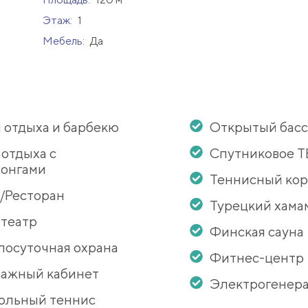
Этаж:
1
Мебель:
Да
 отдыха и барбекю
Открытый бас
 отдыха с
Спутниковое Т
онгами
Теннисный кор
/Ресторан
Турецкий хама
театр
Финская сауна
лосуточная охрана
Фитнес-центр
ажный кабинет
Электрогенер
ольный теннис