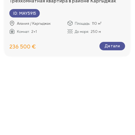
Трехкомнатная квартира в районе Каргыджак
ID
:
MAY5915
Алания / Каргыджак
Площадь:
110 м²
Комнат:
2+1
До моря:
250 м
236 500 €
Детали