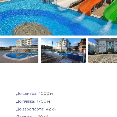
До центра:
1000 м
До пляжа:
1700 м
До аэропорта:
42 км
Площадь:
120 м²