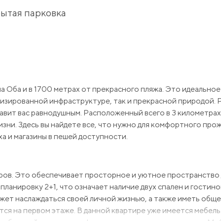
ытая парковка
а Оба и в 1700 метрах от прекрасного пляжа. Это идеальное
анизированной инфраструктуре, так и прекрасной природой. 
тавит вас равнодушным. Расположенный всего в 3 километрах
зни. Здесь вы найдете все, что нужно для комфортного про
а и магазины в пешей доступности.
ров. Это обеспечивает просторное и уютное пространство 
ланировку 2+1, что означает наличие двух спален и гостино
ожет наслаждаться своей личной жизнью, а также иметь общ
тся на первом этаже. В данной квартире уже имеется мебель