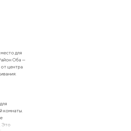
 место для
Район Оба —
 от центра
живания:
для
й комнаты.
ее
. Это