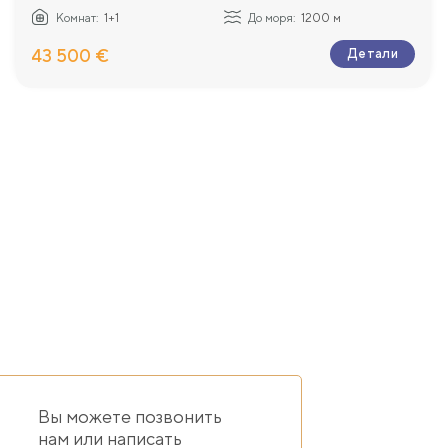
Комнат:
1+1
До моря:
1200 м
43 500 €
Детали
Вы можете позвонить
нам или написать