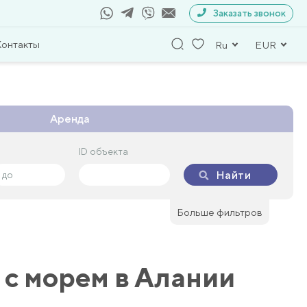
Заказать звонок
Контакты
Ru
EUR
Аренда
ID объекта
ID объекта
Найти
Найти
Больше фильтров
 с морем в Алании