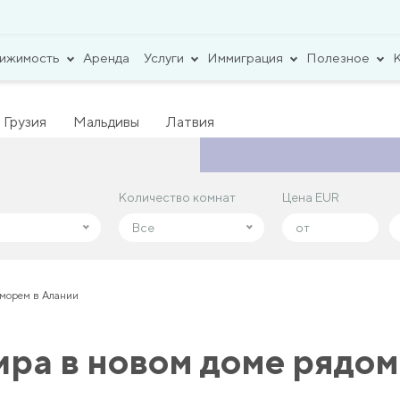
вижимость
Аренда
Услуги
Иммиграция
Полезное
Грузия
Мальдивы
Латвия
Количество комнат
Количество комнат
Цена EUR
Цена EUR
Все
Все
 морем в Алании
ра в новом доме рядом