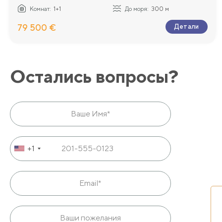
Комнат:
1+1
До моря:
300 м
79 500 €
Детали
Остались вопросы?
+1