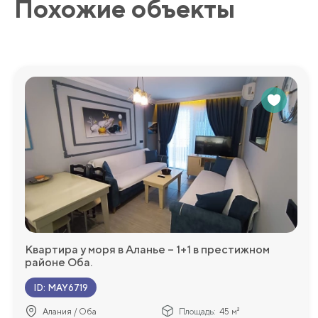
Похожие объекты
лобби и другие удобства для повышения вашего комфорта
Мы будем рады ответить на любые дополнительные во
более подробную информацию!
Квартира у моря в Аланье – 1+1 в престижном
районе Оба.
ID
:
MAY6719
Алания / Оба
Площадь:
45 м²