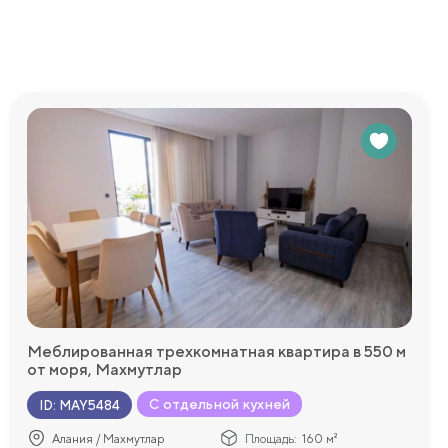
едоставим
Меблированная трехкомнатная квартира в 550 м
от моря, Махмутлар
С отдельной кухней
ID
:
MAY5484
Алания / Махмутлар
Площадь:
160 м²