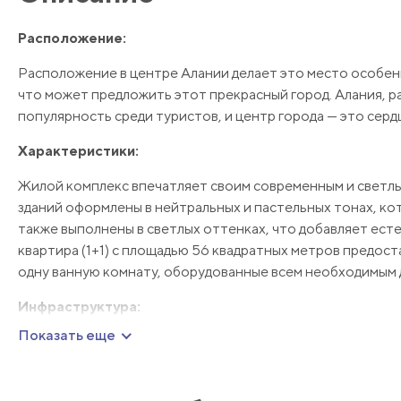
Расположение:
Расположение в центре Алании делает это место особенн
что может предложить этот прекрасный город. Алания, 
популярность среди туристов, и центр города — это серд
Характеристики:
Жилой комплекс впечатляет своим современным и светлы
зданий оформлены в нейтральных и пастельных тонах, ко
также выполнены в светлых оттенках, что добавляет ест
квартира (1+1) с площадью 56 квадратных метров предост
одну ванную комнату, оборудованные всем необходимым 
Инфраструктура:
Показать еще
Жилой комплекс предлагает широкий спектр удобств для
24/7 и круглосуточную охрану для вашей безопасности. Дл
бассейн. Зеленый сад и беседки для отдыха создают атмо