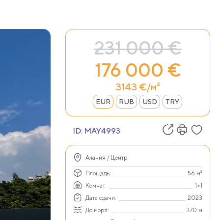
231 000 €
176 000 €
3143 €/м²
EUR
RUB
USD
TRY
ID:
MAY4993
Алания / Центр
Площадь:
56 м²
Комнат:
1+1
Дата сдачи:
2023
До моря:
370 м