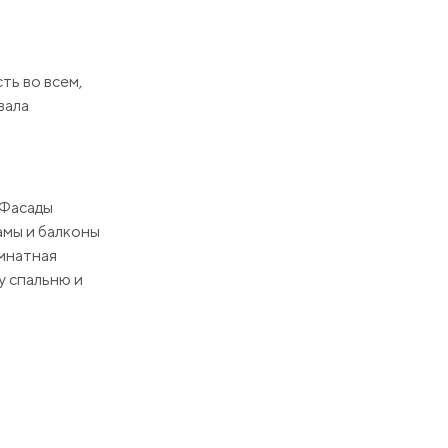
ть во всем,
вала
 Фасады
амы и балконы
омнатная
у спальню и
аблюдения
 и закрытый
фитнес-центр,