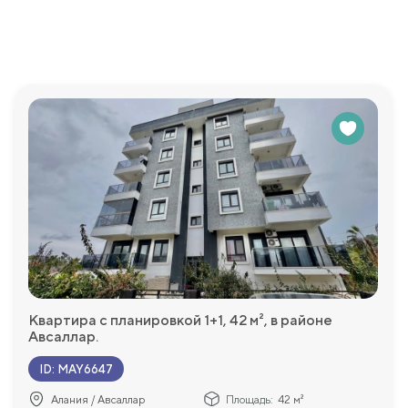
.
просы, которые у Вас возникнут и с удовольствием пр
Квартира с планировкой 1+1, 42 м², в районе
Авсаллар.
ID
:
MAY6647
Алания / Авсаллар
Площадь:
42 м²