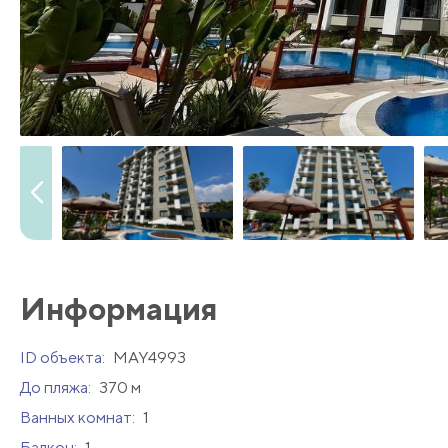
Информация
ID объекта:
MAY4993
До пляжа:
370 м
Ванных комнат:
1
Балкон:
1