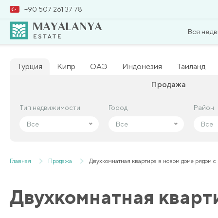
+90 507 261 37 78
Вся нед
Турция
Кипр
ОАЭ
Индонезия
Таиланд
Продажа
Тип недвижимости
Тип недвижимости
Город
Город
Район
Район
Все
Все
Все
Все
Все
Все
Главная
Продажа
Двухкомнатная квартира в новом доме рядом с
Двухкомнатная кварти