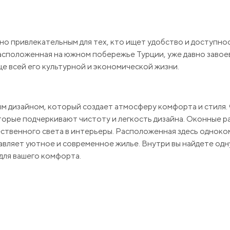
о привлекательным для тех, кто ищет удобство и доступнос
расположенная на южном побережье Турции, уже давно завое
це всей его культурной и экономической жизни.
м дизайном, который создает атмосферу комфорта и стиля.
торые подчеркивают чистоту и легкость дизайна. Оконные р
ественного света в интерьеры. Расположенная здесь однок
авляет уютное и современное жилье. Внутри вы найдете одн
для вашего комфорта.
 жителей, включая беспроводной интернет, систему видеон
я отдыха и развлечений здесь есть детский бассейн, джакузи
сферу уюта и релаксации. Кроме того, комплекс предлагает 