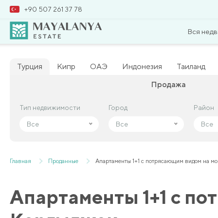
+90 507 261 37 78
Вся нед
Турция
Кипр
ОАЭ
Индонезия
Таиланд
Продажа
Тип недвижимости
Тип недвижимости
Город
Город
Район
Район
Все
Все
Все
Все
Все
Все
Главная
Проданные
Апартаменты 1+1 с потрясающим видом на мо
Апартаменты 1+1 с по