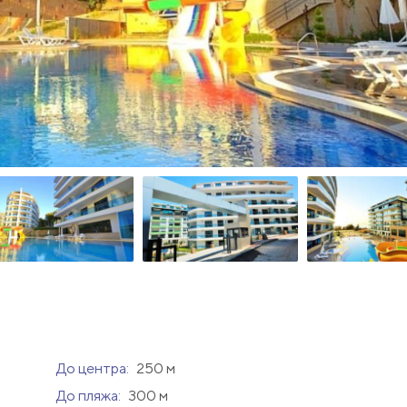
До центра:
250 м
До пляжа:
300 м