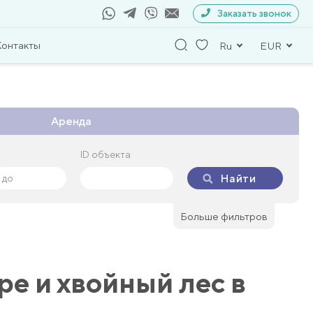
Заказать звонок
Контакты
Ru
EUR
Аренда
ID объекта
ID объекта
Найти
Найти
Больше фильтров
е и хвойный лес в