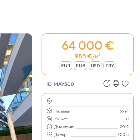
64 000 €
985 €/м²
EUR
RUB
USD
TRY
ID:
MAY500
Площадь:
65 м²
Комнат:
1+1
Дата сдачи:
2019
До моря:
300 м