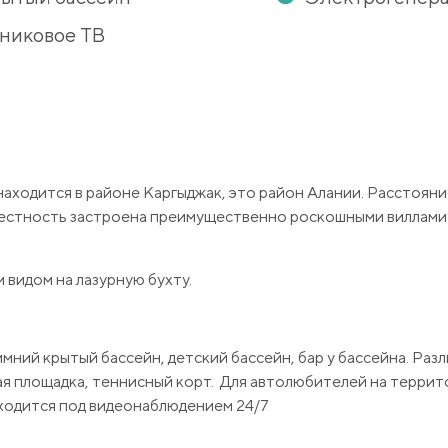
никовое ТВ
находится в районе Каргыджак, это район Алании. Расстояни
Местность застроена преимущественно роскошными виллами
видом на лазурную бухту.
ний крытый бассейн, детский бассейн, бар у бассейна. Раз
ная площадка, теннисный корт. Для автолюбителей на терри
аходится под видеонаблюдением 24/7