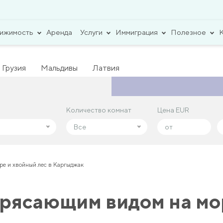
вижимость
Аренда
Услуги
Иммиграция
Полезное
Грузия
Мальдивы
Латвия
Количество комнат
Количество комнат
Цена EUR
Цена EUR
Все
Все
ре и хвойный лес в Каргыджак
трясающим видом на мор