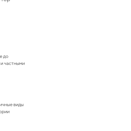
е до
 и частными
личные виды
тории