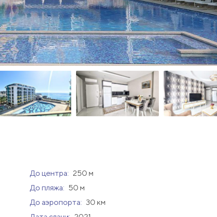
До центра:
250 м
До пляжа:
50 м
До аэропорта:
30 км
Дата сдачи:
2021