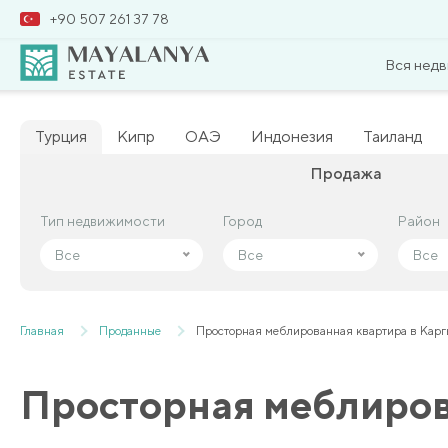
+90 507 261 37 78
Вся нед
Турция
Кипр
ОАЭ
Индонезия
Таиланд
Продажа
Тип недвижимости
Тип недвижимости
Город
Город
Район
Район
Все
Все
Все
Все
Все
Все
Главная
Проданные
Просторная меблированная квартира в Кар
Просторная меблиров