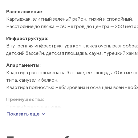
Расположение:
Каргыджак, элитный зеленый район, тихий и спокойный.
Расстояние до пляжа — 50 метров, до центра — 250 метр
Инфраструктура:
Внутренняя инфраструктура комплекса очень разнообразн
детский бассейн, детская площадка, сауна, турецкий хама
Апартаменты:
Квартира расположена на 3 этаже, ее площадь 70 кв метр
типа, санузел и балкон.
Квартира полностью меблирована и оснащена всей необх
Преимущества:
Первая береговая линия
Показать еще
Вид на море
Квартира не требует ремонта, полностью готова к прож
Отличная инфраструктура комплекса
Всегда будет ликвидна