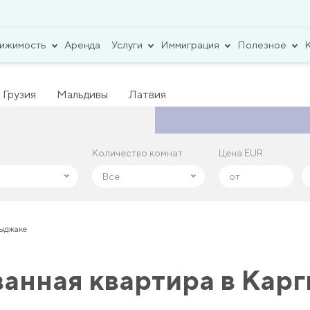
вижимость
Аренда
Услуги
Иммиграция
Полезное
Грузия
Мальдивы
Латвия
Количество комнат
Количество комнат
Цена EUR
Цена EUR
Все
Все
гыджаке
анная квартира в Кар