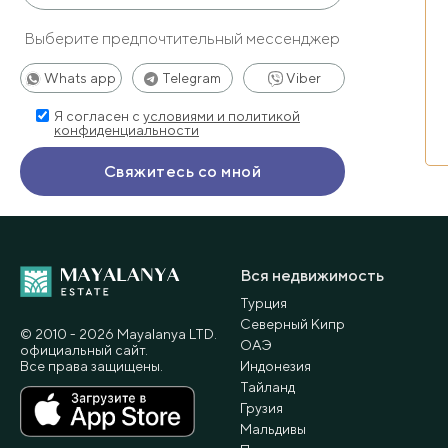
Выберите предпочтительный мессенджер
Whats app
Telegram
Viber
Я согласен с
условиями и политикой
конфиденциальности
Вся недвижимость
Турция
Северный Кипр
© 2010 - 2026 Мayalanya LTD.
ОАЭ
официальный сайт.
Все права защищены.
Индонезия
Тайланд
Грузия
Мальдивы