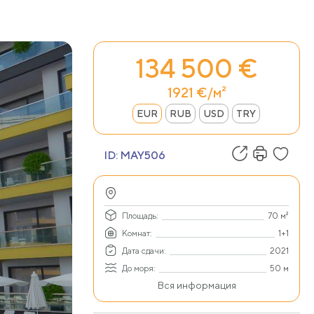
134 500 €
1921 €/м²
EUR
RUB
USD
TRY
ID:
MAY506
Площадь:
70 м²
Комнат:
1+1
Дата сдачи:
2021
До моря:
50 м
Вся информация