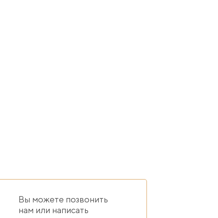
и для постоянного проживания.
удобным для вас способом.
Вы можете позвонить
нам или написать