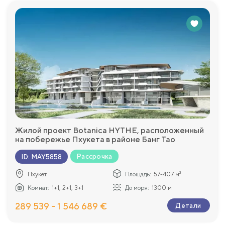
Жилой проект Botanica HYTHE, расположенный
на побережье Пхукета в районе Банг Тао
Рассрочка
ID
:
MAY5858
Пхукет
Площадь:
57-407 м²
Комнат:
1+1, 2+1, 3+1
До моря:
1300 м
289 539 - 1 546 689 €
Детали