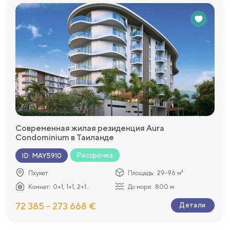
Современная жилая резиденция Aura
Condominium в Таиланде
Рассрочка
ID
:
MAY5910
Пхукет
Площадь:
29-96 м²
Комнат:
0+1, 1+1, 2+1...
До моря:
800 м
72 385 - 273 668 €
Детали