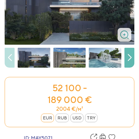
52 100 -
189 000 €
2004 €/м²
EUR
RUB
USD
TRY
ID:
MAY5071