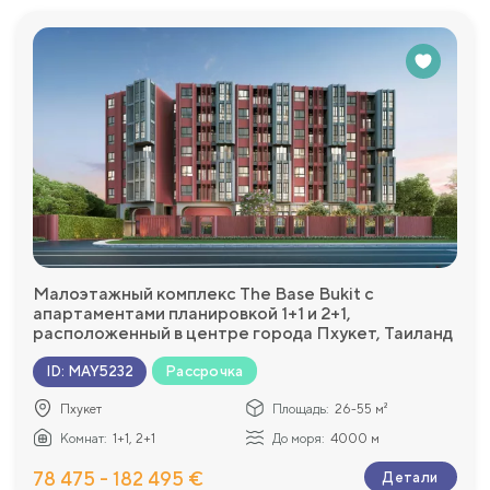
Малоэтажный комплекс The Base Bukit с
апартаментами планировкой 1+1 и 2+1,
расположенный в центре города Пхукет, Таиланд
Рассрочка
ID
:
MAY5232
Пхукет
Площадь:
26-55 м²
Комнат:
1+1, 2+1
До моря:
4000 м
78 475 - 182 495 €
Детали