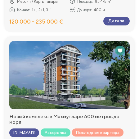
Мерсин / Каргыпынары
Площадь:
85-175 м²
Комнат:
1+1, 2+1, 3+1
До моря:
400 м
120 000 - 235 000 €
Детали
Новый комплекс в Махмутларе 600 метров до
моря
Рассрочка
Последняя квартира
ID
:
MAY6131