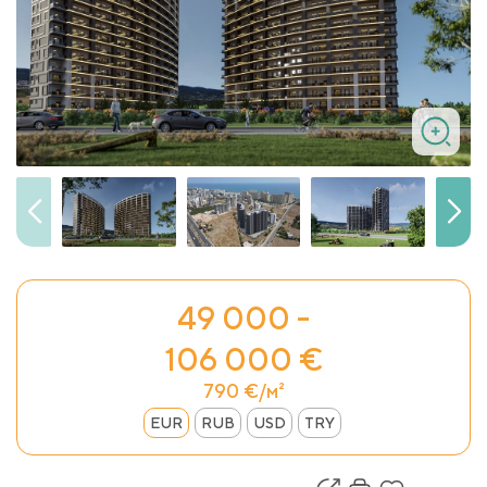
49 000 -
106 000 €
790 €/м²
EUR
RUB
USD
TRY