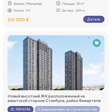
Алания / Махмутлар
Площадь:
121 м²
Комнат:
3+1
До моря:
600 м
210 000 €
Детали
Новый высотный ЖК расположенный на
азиатской стороне Стамбула, район Фикиртепе
С разрешением на строительство
ID
:
MAY4744