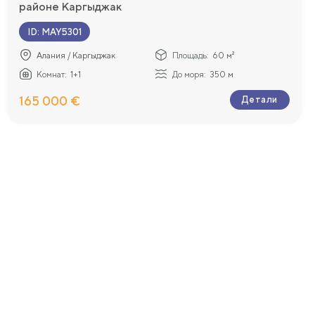
районе Каргыджак
ID
:
MAY5301
Алания / Каргыджак
Площадь:
60 м²
Комнат:
1+1
До моря:
350 м
165 000 €
Детали