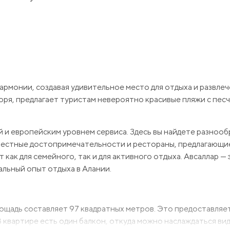
гармонии, создавая удивительное место для отдыха и развле
ря, предлагает туристам невероятно красивые пляжи с пес
 и европейским уровнем сервиса. Здесь вы найдете разноо
, местные достопримечательности и рестораны, предлагающи
как для семейного, так и для активного отдыха. Авсаллар — 
альный опыт отдыха в Алании.
площадь составляет 97 квадратных метров. Это предоставля
В квартире есть один балкон, откуда можно наслаждаться вид