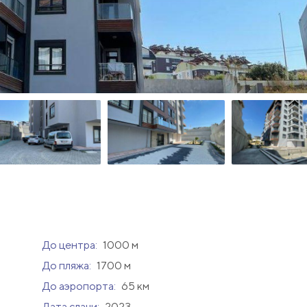
До центра:
1000 м
До пляжа:
1700 м
До аэропорта:
65 км
Дата сдачи:
2023