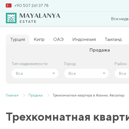
+90 507 261 37 78
Вся нед
Турция
Кипр
ОАЭ
Индонезия
Таиланд
Продажа
Тип недвижимости
Тип недвижимости
Город
Город
Район
Район
Все
Все
Все
Все
Все
Все
Главная
Продажа
Трехкомнатная квартира в Алании, Авсаллар
Трехкомнатная кварти