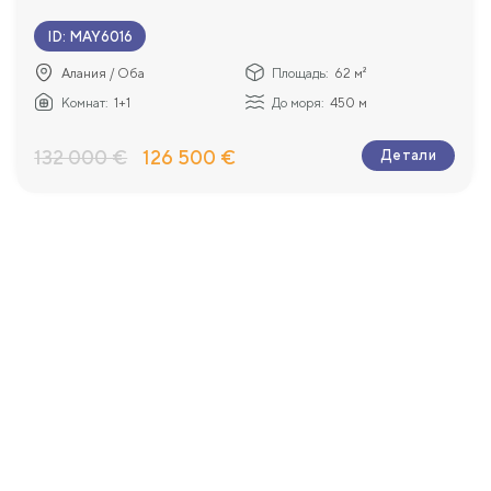
ID
:
MAY6016
Алания / Оба
Площадь:
62 м²
Комнат:
1+1
До моря:
450 м
132 000 €
126 500 €
Детали