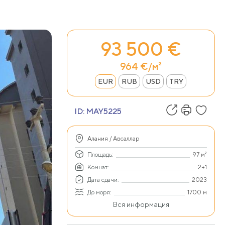
93 500 €
964 €/м²
EUR
RUB
USD
TRY
ID:
MAY5225
Алания / Авсаллар
Площадь:
97 м²
Комнат:
2+1
Дата сдачи:
2023
До моря:
1700 м
Вся информация