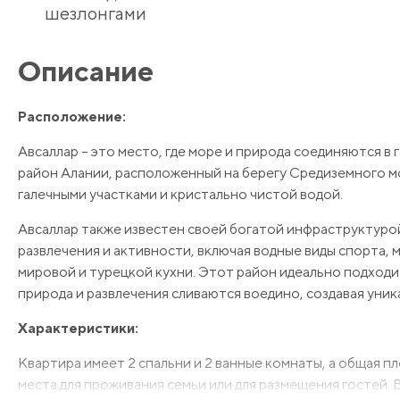
шезлонгами
Описание
Расположение:
Авсаллар – это место, где море и природа соединяются в 
район Алании, расположенный на берегу Средиземного мо
галечными участками и кристально чистой водой.
Авсаллар также известен своей богатой инфраструктурой
развлечения и активности, включая водные виды спорта
мировой и турецкой кухни. Этот район идеально подходит 
природа и развлечения сливаются воедино, создавая уник
Характеристики:
Квартира имеет 2 спальни и 2 ванные комнаты, а общая 
места для проживания семьи или для размещения гостей. 