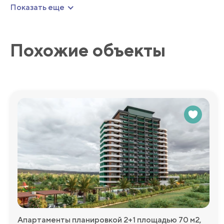
окружающие пейзажи. Это идеальное место для утреннего
Показать еще
Инфраструктура:
В состав инфраструктуры входят детский бассейн, зона о
Похожие объекты
лобби и открытая парковка. Все это способствует комфо
Мы будем рады ответить на любые дополнительные во
более подробную информацию!
Апартаменты планировкой 2+1 площадью 70 м2,