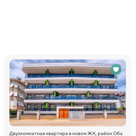
 кофе или вечернего отдыха.
тдыха с шезлонгами, открытый бассейн, финская сауна, фитн
рту и релаксации жильцов.
просы, которые у Вас возникнут и с удовольствием пр
Двухкомнатная квартира в новом ЖК, район Оба