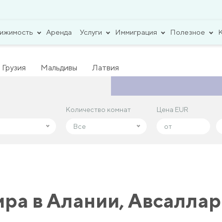
вижимость
Аренда
Услуги
Иммиграция
Полезное
Грузия
Мальдивы
Латвия
Количество комнат
Количество комнат
Цена EUR
Цена EUR
Все
Все
ра в Алании, Авсаллар