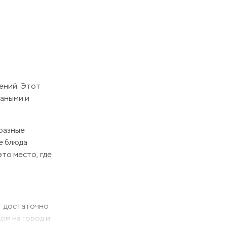
чений. Этот
чаными и
бразные
е блюда
это место, где
ет достаточно
ом на город и