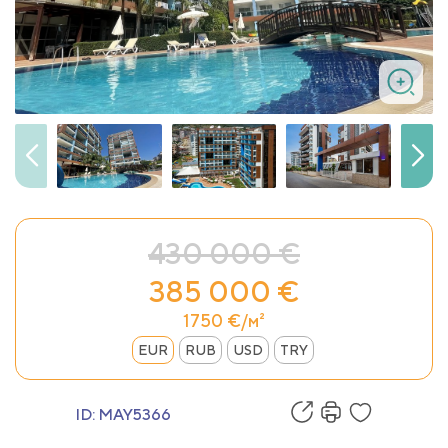
430 000 €
385 000 €
1750 €/м²
EUR
RUB
USD
TRY
ID:
MAY5366