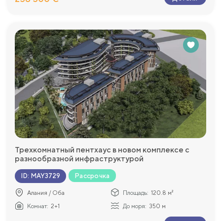
Трехкомнатный пентхаус в новом комплексе с
разнообразной инфраструктурой
Рассрочка
ID
:
MAY3729
Алания / Оба
Площадь:
120.8 м²
Комнат:
2+1
До моря:
350 м