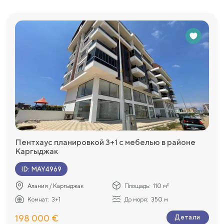
Пентхаус планировкой 3+1 с мебелью в районе
Каргыджак
ID
:
MAY4969
Алания / Каргыджак
Площадь:
110 м²
Комнат:
3+1
До моря:
350 м
198 000 €
Детали