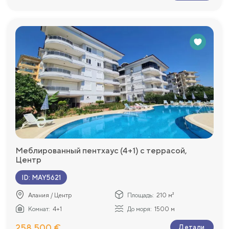
Меблированный пентхаус (4+1) с террасой,
Центр
ID
:
MAY5621
Алания / Центр
Площадь:
210 м²
Комнат:
4+1
До моря:
1500 м
258 500 €
Детали