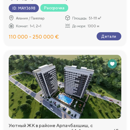
Рассрочка
ID
:
MAY3698
Алания / Паяллар
Площадь:
51-111 м²
Комнат:
1+1, 2+1
До моря:
1300 м
110 000 - 250 000 €
Детали
Уютный ЖК в районе Арпачбахшиш, с