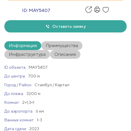
ID:
MAY5407
Оставить заявку
Информация
Преимущества
Инфраструктура
Описание
ID объекта:
MAY5407
До центра:
700 м
Город / Район:
Стамбул / Картал
До пляжа:
3200 м
Комнат:
2+1,3+1
До аэропорта:
6 км
Ванных комнат:
1-3
Дата сдачи:
2023