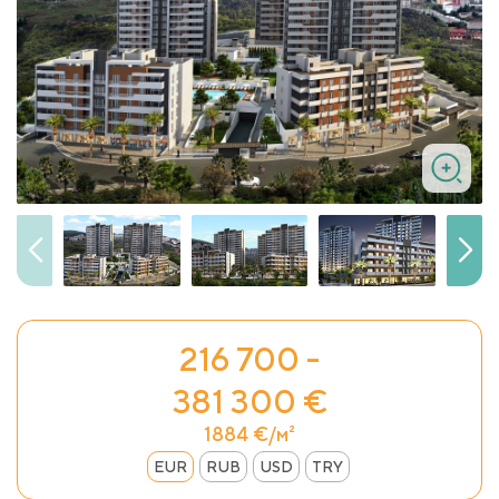
216 700 -
381 300 €
1884 €/м²
EUR
RUB
USD
TRY