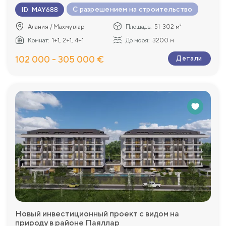
С разрешением на строительство
ID
:
MAY688
Алания / Махмутлар
Площадь:
51-302 м²
Комнат:
1+1, 2+1, 4+1
До моря:
3200 м
102 000 - 305 000 €
Детали
Новый инвестиционный проект с видом на
природу в районе Паяллар