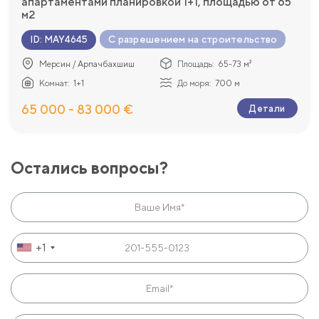
апартаментами планировкой 1+1, площадью от 65
м2
С разрешением на строительство
ID
:
MAY4645
Мерсин / Арпачбахшиш
Площадь:
65-73 м²
Комнат:
1+1
До моря:
700 м
65 000 - 83 000 €
Детали
Остались вопросы?
+1