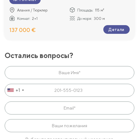
Алания / Тюрклер
Площадь:
115 м²
Комнат:
2+1
До моря:
300 м
137 000 €
Детали
Остались вопросы?
+1