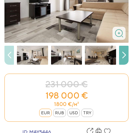
231 000 €
198 000 €
1800 €/м²
EUR
RUB
USD
TRY
ID:
MAY5446