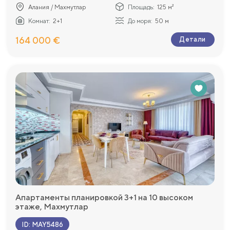
Алания / Махмутлар
Площадь:
125 м²
Комнат:
2+1
До моря:
50 м
164 000 €
Детали
Апартаменты планировкой 3+1 на 10 высоком
этаже, Махмутлар
ID
:
MAY5486