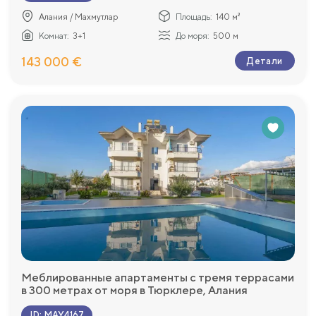
Алания / Махмутлар
Площадь:
140 м²
Комнат:
3+1
До моря:
500 м
143 000 €
Детали
Меблированные апартаменты с тремя террасами
в 300 метрах от моря в Тюрклере, Алания
ID
:
MAY4167