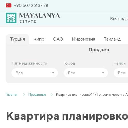
+90 507 261 37 78
Вся нед
Турция
Кипр
ОАЭ
Индонезия
Таиланд
Продажа
Тип недвижимости
Тип недвижимости
Город
Город
Район
Район
Все
Все
Все
Все
Все
Все
Главная
Проданные
Квартира планировкой 1+1 рядом с морем в 
Квартира планировкой