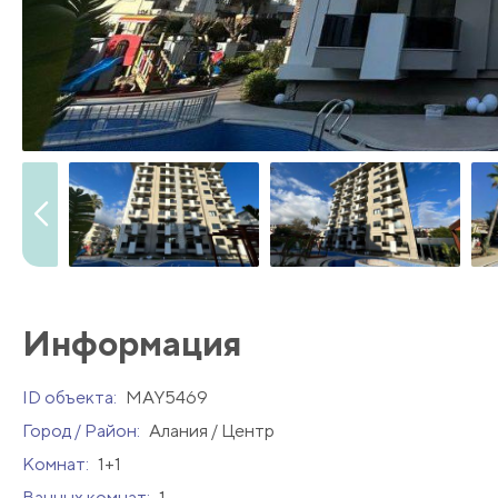
Информация
ID объекта:
MAY5469
Город / Район:
Алания / Центр
Комнат:
1+1
Ванных комнат:
1