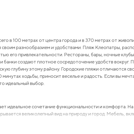
его в 100 метрах от центра города и в 370 метрах от живоп
я своим разнообразием и удобствами. Пляж Клеопатры, рас
ью его привлекательности. Рестораны, бары, ночные клубы
 и банки создают плотное сосредоточение удобств вокруг. 
скую глубину этому району. Городские пляжи отличаются св
0 минутах ходьбы, приносит веселье и радость. Если вы мечт
то идеальный выбор.
вает идеальное сочетание функциональности и комфорта. Н
рывается великолепный вид на природу и город. Мебель, вкл