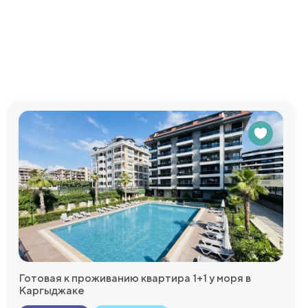
зоны отдыха с
 заботы о
едоставим
Готовая к проживанию квартира 1+1 у моря в
Каргыджаке