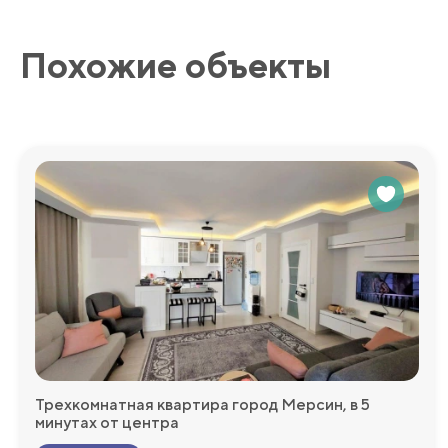
Этот жилой комплекс предоставляет широкий спектр удоб
Похожие объекты
барбекю создают отличные условия для семейных пикников
обеспечивают детям безопасные и веселые моменты. Фин
здоровье и релаксации. Лобби и круглосуточная охрана 
Мы будем рады ответить на любые дополнительные во
более подробную информацию!
Трехкомнатная квартира город Мерсин, в 5
минутах от центра