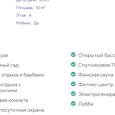
Площадь:
56 м²
Этаж:
4
Мебель:
Да
узи
Открытый бас
ный сад
Спутниковое Т
 отдыха и барбекю
Финская сауна
 отдыха с
Фитнес-центр
онгами
Электрогенер
вая комната
Лобби
лосуточная охрана