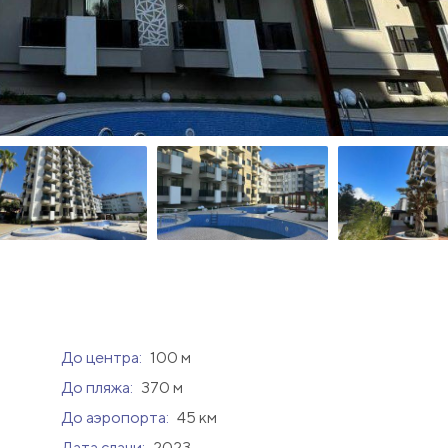
До центра:
100 м
До пляжа:
370 м
До аэропорта:
45 км
Дата сдачи:
2023