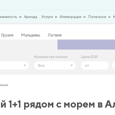
вижимость
Аренда
Услуги
Иммиграция
Полезное
Грузия
Мальдивы
Латвия
Количество комнат
Количество комнат
Цена EUR
Цена EUR
Все
Все
Алании
 1+1 рядом с морем в 