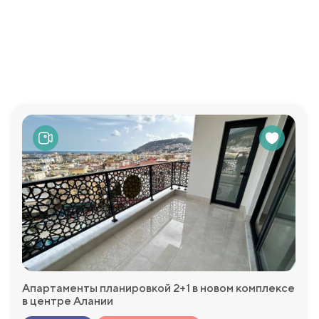
ств для вашего отдыха и развлечений. Открытый бассейн и 
 и веселья с друзьями. Детская площадка и игровая комната
ская сауна и фитнес-центр предоставляют возможности для
обеспечивают ваше спокойствие и безопасность.
просы, которые у Вас возникнут и с удовольствием пр
Апартаменты планировкой 2+1 в новом комплексе
в центре Алании