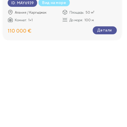
Вид на море
ID
:
MAY6939
Алания / Каргыджак
Площадь:
50 м²
Комнат:
1+1
До моря:
100 м
110 000 €
Детали