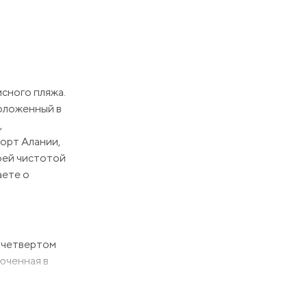
исного пляжа.
положенный в
,
Порт Алании,
оей чистотой
аете о
а четвертом
юченная в