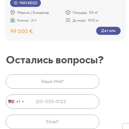
ID
:
MAY4500
Мерсин / Енишехир
Площадь:
110 м²
Комнат:
2+1
До моря:
900 м
99 000 €
Детали
Остались вопросы?
+1