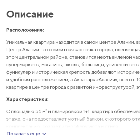
Описание
Расположение:
Уникальная квартира находится в самом центре Алании, вс
Центр Алании – это визитная карточка города, пленяюща
этом центральном районе, становится неотъемлемой част
супермаркеты, магазины, школы, больницы, университеты
фуникулер и историческая крепость добавляют историче
и удобным расположением, а Аквапарк «Алания», всего в 1
квартире в центре города с развитой инфраструктурой, э
Характеристики:
С площадью 56 м² и планировкой 1+1, квартира обеспечи
этаже, она предоставляет уютный балкон, с которого отк
комплектацию, создает атмосферу уюта и стиля.
Показать еще
Инфраструктура: