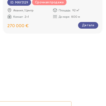
Срочная продажа
ID
:
MAY3129
Алания / Центр
Площадь:
92 м²
Комнат:
2+1
До моря:
800 м
270 000 €
Детали