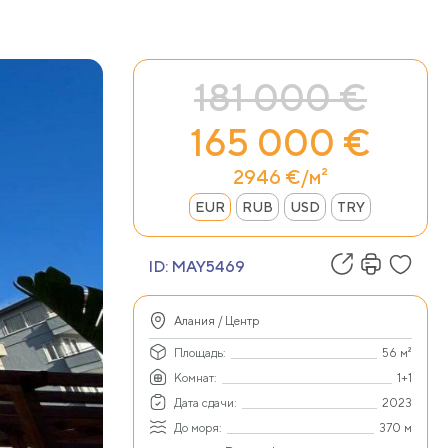
181 000 €
165 000 €
2946 €/м²
EUR
RUB
USD
TRY
ID:
MAY5469
Алания / Центр
Площадь:
56 м²
Комнат:
1+1
Дата сдачи:
2023
До моря:
370 м