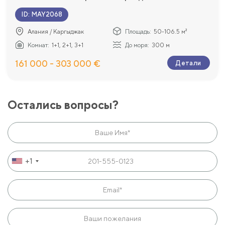
ID
:
MAY2068
Алания / Каргыджак
Площадь:
50-106.5 м²
Комнат:
1+1, 2+1, 3+1
До моря:
300 м
161 000 - 303 000 €
Детали
Остались вопросы?
+1