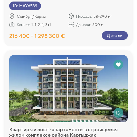
ID
:
MAY6539
Стамбул / Картал
Площадь:
58-290 м²
Комнат:
1+1, 2+1, 3+1
До моря:
500 м
216 400 - 1 298 300 €
Детали
Квартиры и лофт-апартаменты в строящемся
жилом комплексе района Каргыджак