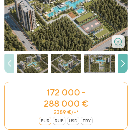
172 000 -
288 000 €
2389 €/м²
EUR
RUB
USD
TRY