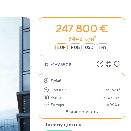
247 800 €
3442 €/м²
EUR
RUB
USD
TRY
ID:
MAY5508
Дубай
Площадь:
72-162 м²
Комнат:
1+1, 2+1, 3+1
До моря:
6000 м
Вся информация
Преимущества