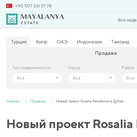
+90 507 261 37 78
Вся нед
Турция
Кипр
ОАЭ
Индонезия
Таиланд
Продажа
Тип недвижимости
Тип недвижимости
Город
Город
Район
Район
Все
Все
Все
Все
Все
Все
Главная
Продажа
Новый проект Rosalia Residence в Дубае
Новый проект Rosalia 