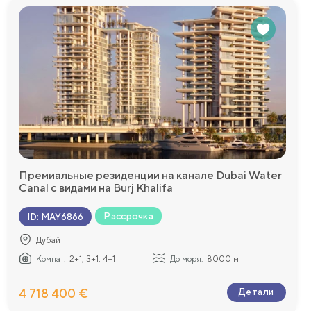
Премиальные резиденции на канале Dubai Water
Canal с видами на Burj Khalifa
Вид на море
Рассрочка
ID
:
MAY6866
Дубай
Комнат:
2+1, 3+1, 4+1
До моря:
8000 м
4 718 400 €
Детали