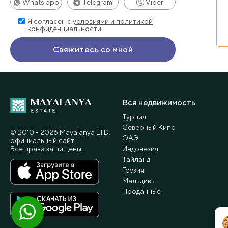
Whats app
Telegram
Viber
Я согласен с
условиями и политикой
конфиденциальности
Вся недвижимость
Турция
Северный Кипр
© 2010 - 2026 Мayalanya LTD.
ОАЭ
официальный сайт.
Все права защищены.
Индонезия
Тайланд
Грузия
Мальдивы
Проданные