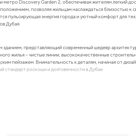
 метро Discovery Garden 2, обеспечивая жителям легкий дос
асположением, позволяя жильцам наслаждаться близостью к 
тся пульсирующая энергия города и уютный комфорт для тех
ов Дубая.
ым зданием, представляющий современный шедевр архитекту
ного жилья – чистые линии, высококачественные строитель
ким пейзажем. Внимательность к деталям, начиная от дизай
ый стандарт роскоши и долговечности в Дубае.
и удобствами. Жители могут наслаждаться всеми прелестями
поддержания формы до расслабляющих бассейнов и джакузи. 
ая зона обеспечивает идеальное пространство для развития 
вежем воздухе, способствуют созданию чувства общности и 
я.
просы, которые у Вас возникнут и с удовольствием пр