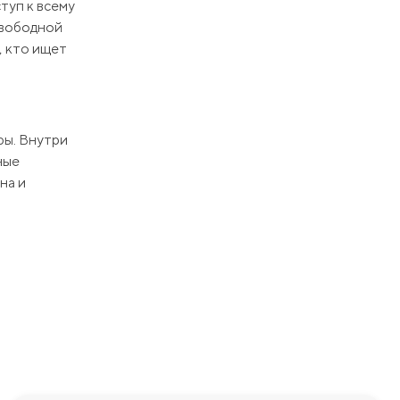
туп к всему
свободной
, кто ищет
ры. Внутри
ные
на и
 современного
Терраса для
и веселья
предоставляют
едоставим