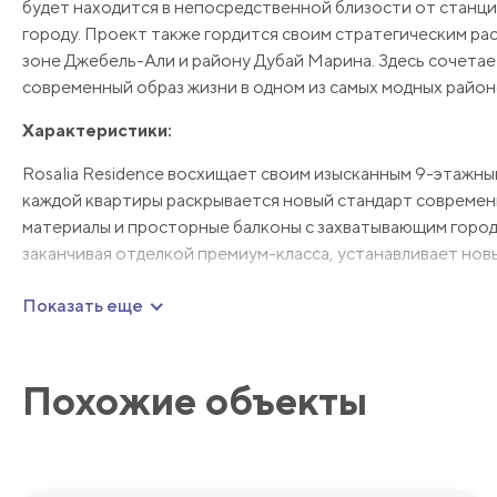
будет находится в непосредственной близости от станции
городу. Проект также гордится своим стратегическим р
зоне Джебель-Али и району Дубай Марина. Здесь сочетае
современный образ жизни в одном из самых модных район
Характеристики:
Rosalia Residence восхищает своим изысканным 9-этажн
каждой квартиры раскрывается новый стандарт современ
материалы и просторные балконы с захватывающим городс
заканчивая отделкой премиум-класса, устанавливает нов
Инфраструктура:
Показать еще
В Rosalia Residence каждый момент пропитан роскошью 
образа жизни, начиная от обширного фитнес-центра для 
Похожие объекты
загара приглашает к отдыху под солнцем, а детская игров
малышей. Социальные зоны, как в помещении, так и на с
возможности для частного и совместного взаимодействи
Мы будем рады ответить на любые дополнительные во