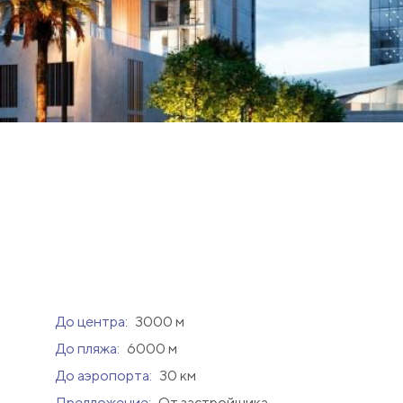
До центра:
3000 м
До пляжа:
6000 м
До аэропорта:
30 км
Предложение:
От застройщика