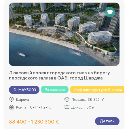
Люксовый проект городского типа на берегу
персидского залива в ОАЭ, город Шарджа
Рассрочка
Инфраструктура 5 звезд
ID
:
MAY5003
Шарджа
Площадь:
38-352 м²
Комнат:
0+1, 1+1, 2+1...
До моря:
50 м
88 400 - 1 230 300 €
Детали