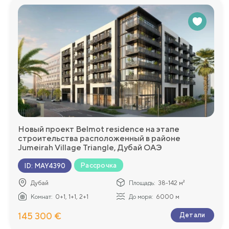
более подробную информацию!
Новый проект Belmot residence на этапе
строительства расположенный в районе
Jumeirah Village Triangle, Дубай ОАЭ
Рассрочка
ID
:
MAY4390
Дубай
Площадь:
38-142 м²
Комнат:
0+1, 1+1, 2+1
До моря:
6000 м
145 300 €
Детали