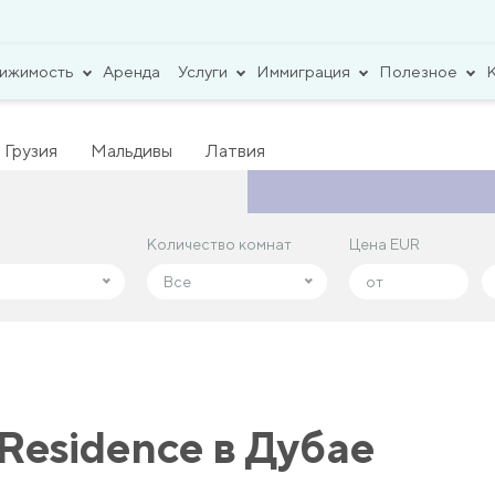
вижимость
Аренда
Услуги
Иммиграция
Полезное
Грузия
Мальдивы
Латвия
Количество комнат
Количество комнат
Цена EUR
Цена EUR
Все
Все
Residence в Дубае