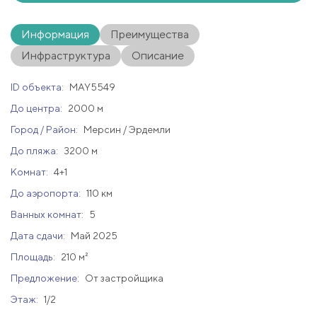
Информация
Преимущества
Инфраструктура
Описание
ID объекта:
MAY5549
До центра:
2000 м
Город / Район:
Мерсин / Эрдемли
До пляжа:
3200 м
Комнат:
4+1
До аэропорта:
110 км
Ванных комнат:
5
Дата сдачи:
Май 2025
Площадь:
210 м²
Предложение:
От застройщика
Этаж:
1/2