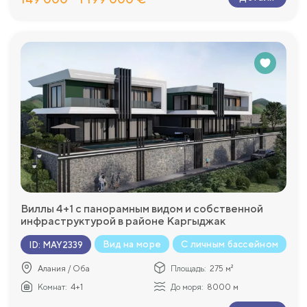
Виллы 4+1 c панорамным видом и собственной
инфраструктурой в районе Каргыджак
Вид на море
С личным бассейном
ID
:
MAY2339
Алания / Оба
Площадь:
275 м²
Комнат:
4+1
До моря:
8000 м