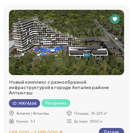
Новый комплекс с разнообразной
инфраструктурой в городе Анталия районе
Алтынташ
Рассрочка
ID
:
MAY4664
Анталия / Алтынташ
Площадь:
35-225 м²
Комнат:
1+1
До моря:
3500 м
149 000 - 1 199 000 €
Детали