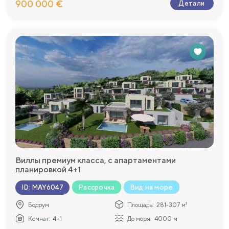
900 000 €
Детали
Виллы премиум класса, с апартаментами
планировкой 4+1
Рассрочка
Вид на море
ID
:
MAY6047
Бодрум
Площадь:
281-307 м²
Комнат:
4+1
До моря:
4000 м