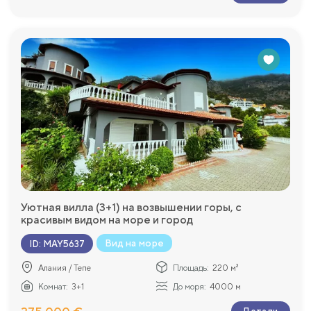
Уютная вилла (3+1) на возвышении горы, с
красивым видом на море и город
Вид на море
ID
:
MAY5637
Алания / Тепе
Площадь:
220 м²
Комнат:
3+1
До моря:
4000 м