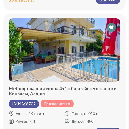
375 000 €
Детали
Меблированная вилла 4+1 с бассейном и садом в
Конаклы, Аланья.
Гражданство
ID
:
MAY6707
Алания / Конаклы
Площадь:
400 м²
Комнат:
4+1
До моря:
450 м