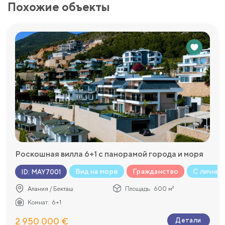
Похожие объекты
Роскошная вилла 6+1 с панорамой города и моря
Вид на море
Гражданство
С личным
ID
:
MAY7001
Алания / Бекташ
Площадь:
600 м²
Комнат:
6+1
2 950 000 €
Детали