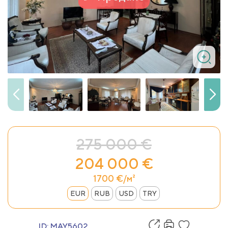
275 000 €
204 000 €
1700 €/м²
EUR
RUB
USD
TRY
ID:
MAY5602