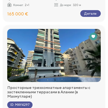
Комнат:
2+1
До моря:
320 м
165 000 €
Детали
Просторные трехкомнатные апартаменты с
застекленными террасами в Алании (в
Махмутларе)
ID
:
MAY4297