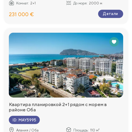
Комнат:
2+1
До моря:
2000 м
231 000 €
Детали
Квартира планировкой 2+1 рядом с морем в
районе Оба
ID
:
MAY5995
Алания / Оба
Площадь:
110 м²