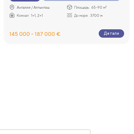
Анталия / Алтынташ
Площадь:
65-90 м²
Комнат:
1+1, 2+1
До моря:
3700 м
145 000 - 187 000 €
Детали