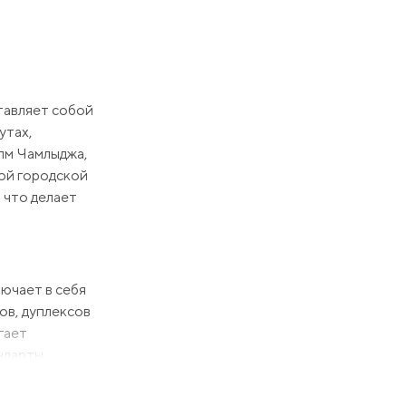
тавляет собой
утах,
олм Чамлыджа,
кой городской
 что делает
ючает в себя
ов, дуплексов
гает
ндарты
ные комнаты