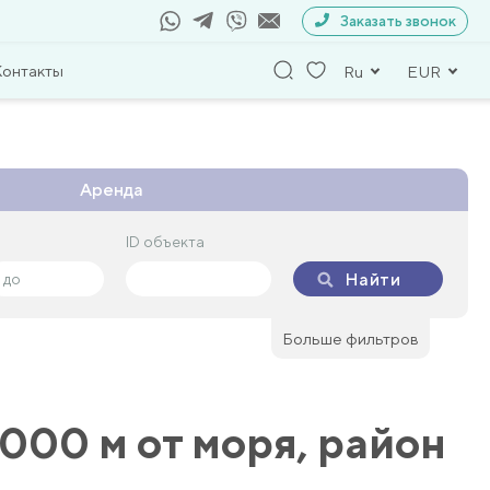
Заказать звонок
Контакты
Ru
EUR
Аренда
ID объекта
ID объекта
Найти
Найти
Больше фильтров
000 м от моря, район