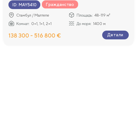
Гражданство
ID
:
MAY5410
Стамбул / Малтепе
Площадь:
48-119 м²
Комнат:
0+1, 1+1, 2+1
До моря:
1400 м
138 300 - 516 800 €
Детали