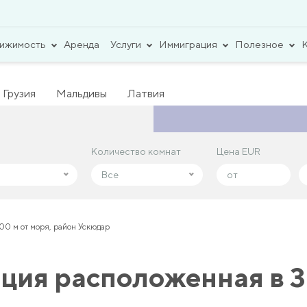
вижимость
Аренда
Услуги
Иммиграция
Полезное
Грузия
Мальдивы
Латвия
Количество комнат
Количество комнат
Цена EUR
Цена EUR
Все
Все
0 м от моря, район Ускюдар
ия расположенная в 3