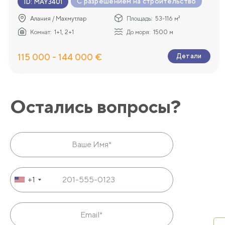
С разрешением на строительство
ID
:
MAY3401
Алания / Махмутлар
Площадь:
53-116 м²
Комнат:
1+1, 2+1
До моря:
1500 м
115 000 - 144 000 €
Детали
Остались вопросы?
+1