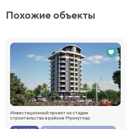
Инфраструктура:
Похожие объекты
Жители резиденции будут наслаждаться широким спектро
бассейн, детскую площадку, фитнес-клуб и многое друго
видеонаблюдение, обеспечивая вашу безопасность и спо
чтобы предложить вам идеальное сочетание стиля, комфо
частные террасы для расслабления, здесь найдется всё дл
Мы будем рады ответить на любые дополнительные во
более подробную информацию!
Инвестиционный проект на стадии
строительства в районе Мухмутлар