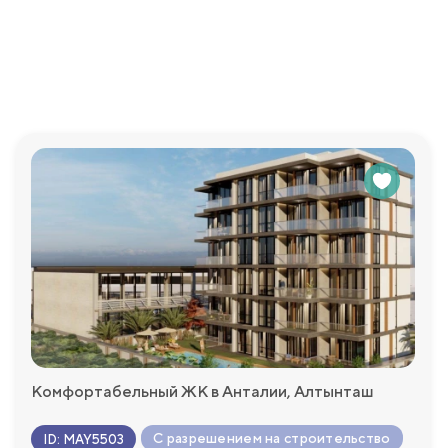
м удобств на территории комплекса, включая крытый гараж,
е. Охраняемый комплекс также предлагает круглосуточное
койствие. Каждый аспект этой резиденции был тщательно пр
рта и безопасности. Будь то конференц-залы для ваших дел
я жизни вашей мечты.
просы, которые у Вас возникнут и с удовольствием пр
Комфортабельный ЖК в Анталии, Алтынташ
С разрешением на строительство
ID
:
MAY5503