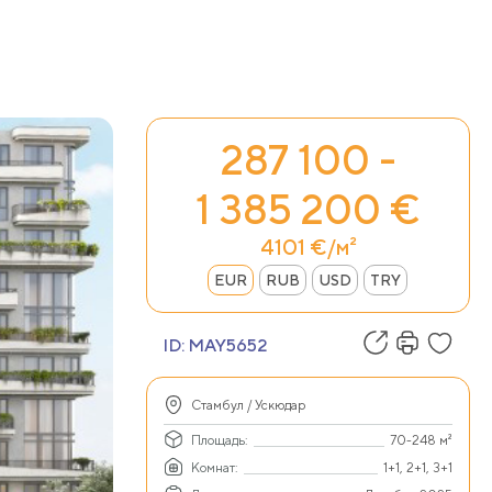
287 100 -
1 385 200 €
4101 €/м²
EUR
RUB
USD
TRY
ID:
MAY5652
Стамбул / Ускюдар
Площадь:
70-248 м²
Комнат:
1+1, 2+1, 3+1