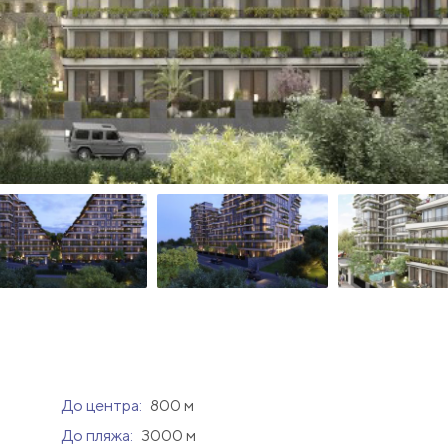
До центра:
800 м
До пляжа:
3000 м