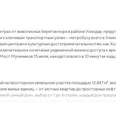
етрах от живописных берегов моря в районе Ускюдар, предс
и к ключевым транспортным узлам — метробусу всего в 3 мин
овым центрам и культурным достопримечательностям, как Х
сключительное сочетание уединенной жизни и доступа к яр
Мост Мучеников 15 июля, находятся всего в 10 минутах езды,
 на просторном земельном участке площадью 12.847 м², вкл
азие жилых единиц — от уютных квартир до просторных лофт
мой «умный дом», выбор от 1 до 4 спален, каждый дом предла
временные технологии и комфорт. Высококачественные ста
, обеспечивают максимум дневного света, в то время как ван
.