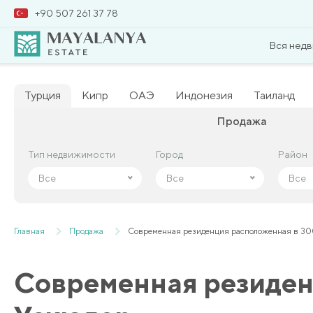
+90 507 261 37 78
Вся нед
Турция
Кипр
ОАЭ
Индонезия
Таиланд
Продажа
Тип недвижимости
Тип недвижимости
Город
Город
Район
Район
Все
Все
Все
Все
Все
Все
Главная
Продажа
Современная резиденция расположенная в 300
Современная резиденц