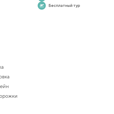
Бесплатный тур
ка
овка
сейн
дорожки