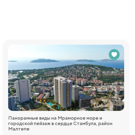
 закрытый
одуман,
овых нужд или
едоставим
Панорамные виды на Мраморное море и
городской пейзаж в сердце Стамбула, район
Малтепе