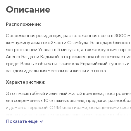
Описание
Расположение:
Современная резиденция, расположенная всего в 3000 м
жемчужину азиатской части Стамбула. Благодаря близост
метростанции Уналан в 5 минутах, а также крупным торг
Авеню Багдат и Кадыкой, эта резиденция обеспечивает и
среде. Важные объекты, такие как Евразийский туннель и 
ваш дом идеальным местом для жизни и отдыха.
Характеристики:
Этот масштабный и элитный жилой комплекс, построенный
два современных 10-этажных здания, предлагая разнообр
и домов с террасой. С 148 квартирами, оснащенными систе
высококачественное проживание, сочетающее в себе со
Показать еще
отделки, включая двери патио и окна от пола до потолка
отличает современная сантехника и качественная плитка