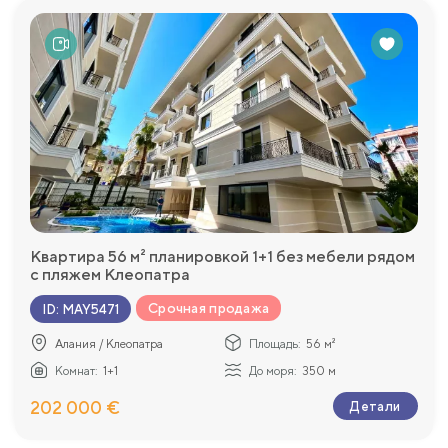
Квартира 56 м² планировкой 1+1 без мебели рядом
с пляжем Клеопатра
Срочная продажа
ID
:
MAY5471
Алания / Клеопатра
Площадь:
56 м²
Комнат:
1+1
До моря:
350 м
202 000 €
Детали