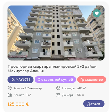
Просторная квартира планировкой 3+2 район
Махмутлар Аланья.
С отдельной кухней
Гражданство
ID
:
MAY6738
Алания / Махмутлар
Площадь:
240 м²
Комнат:
3+2
До моря:
350 м
125 000 €
Детали