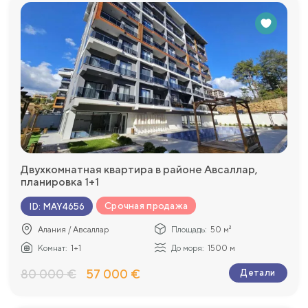
Двухкомнатная квартира в районе Авсаллар,
планировка 1+1
Срочная продажа
ID
:
MAY4656
Алания / Авсаллар
Площадь:
50 м²
Комнат:
1+1
До моря:
1500 м
80 000 €
57 000 €
Детали