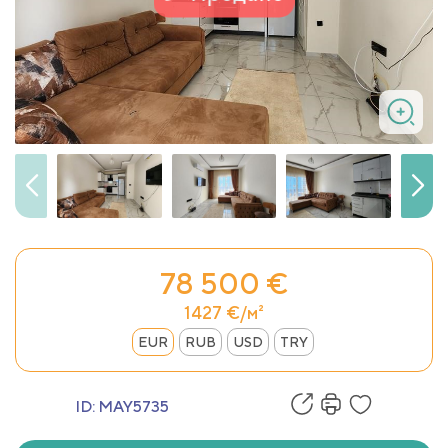
78 500 €
1427 €/м²
EUR
RUB
USD
TRY
ID:
MAY5735