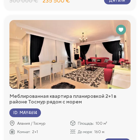
300 000 €
235 500 €
Детали
Меблированная квартира планировкой 2+1 в
районе Тосмур рядом с морем
ID
:
MAY4614
Алания / Тосмур
Площадь:
100 м²
Комнат:
2+1
До моря:
160 м