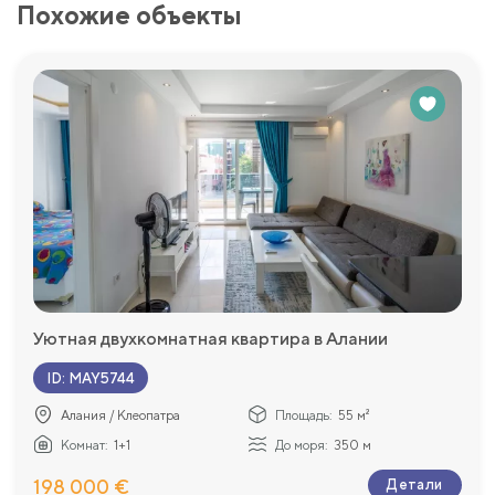
Похожие объекты
Уютная двухкомнатная квартира в Алании
ID
:
MAY5744
Алания / Клеопатра
Площадь:
55 м²
Комнат:
1+1
До моря:
350 м
198 000 €
Детали