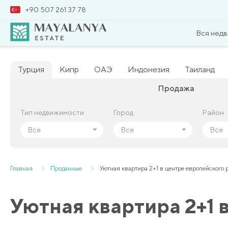
+90 507 261 37 78
Вся нед
Турция
Кипр
ОАЭ
Индонезия
Таиланд
Продажа
Тип недвижимости
Тип недвижимости
Город
Город
Район
Район
Все
Все
Все
Все
Все
Все
Главная
Проданные
Уютная квартира 2+1 в центре европейского
Уютная квартира 2+1 