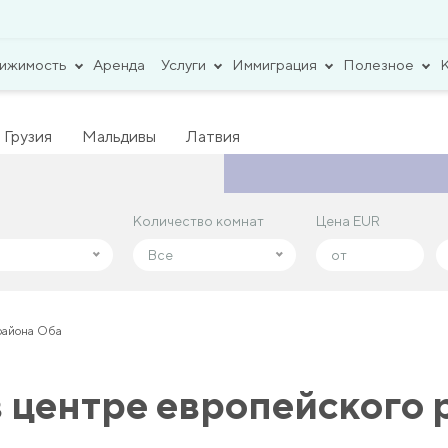
вижимость
Аренда
Услуги
Иммиграция
Полезное
Грузия
Мальдивы
Латвия
Количество комнат
Количество комнат
Цена EUR
Цена EUR
Все
Все
 района Оба
в центре европейского