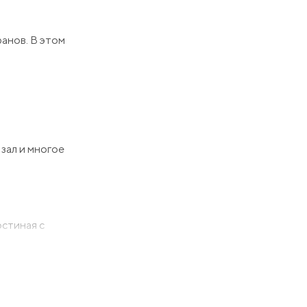
анов. В этом
зал и многое
остиная с
стается новым