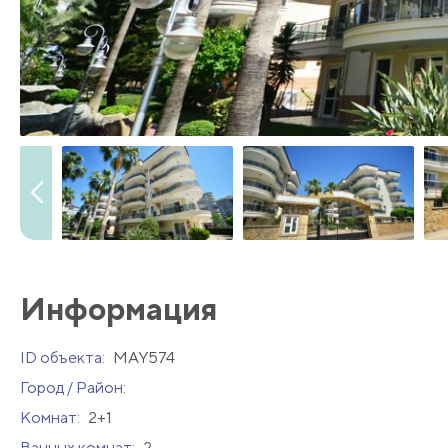
Информация
ID объекта:
MAY574
Город / Район:
Комнат:
2+1
Ванных комнат:
2