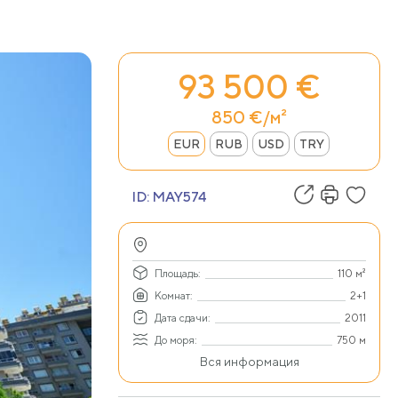
93 500 €
850 €/м²
EUR
RUB
USD
TRY
ID:
MAY574
Площадь:
110 м²
Комнат:
2+1
Дата сдачи:
2011
До моря:
750 м
Вся информация