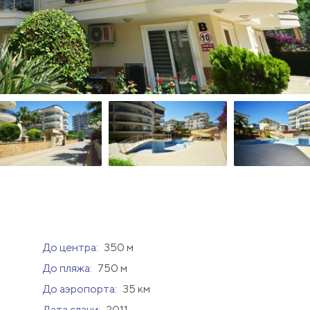
До центра:
350 м
До пляжа:
750 м
До аэропорта:
35 км
Дата сдачи:
2011