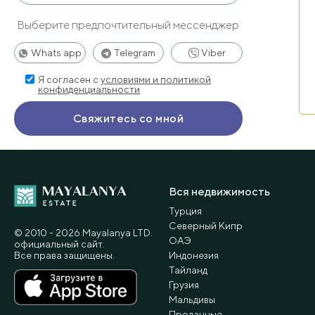
Выберите предпочтительный мессенджер
Whats app
Telegram
Viber
Я согласен с
условиями и политикой
конфиденциальности
Вся недвижимость
Турция
Северный Кипр
© 2010 - 2026 Мayalanya LTD.
ОАЭ
официальный сайт.
Все права защищены.
Индонезия
Тайланд
Грузия
Мальдивы
Проданные