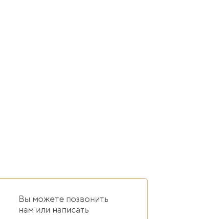
й, полностью готова к проживанию.
желании, можно сдавать в аренду, она будет пользоваться 
Вы можете позвонить
нам или написать