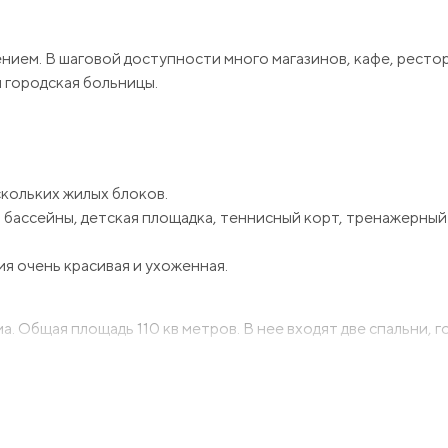
нием. В шаговой доступности много магазинов, кафе, рестор
 городская больницы.
кольких жилых блоков.
бассейны, детская площадка, теннисный корт, тренажерный 
я очень красивая и ухоженная.
 Общая площадь 110 кв метров. В нее входят две спальни, г
одимой бытовой техникой, все это входит в стоимость и о