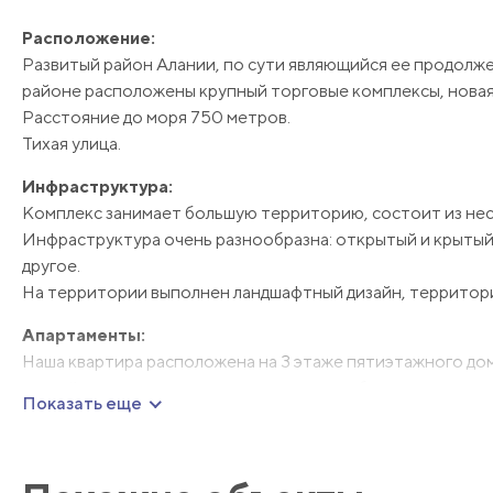
Расположение:
Развитый район Алании, по сути являющийся ее продолже
районе расположены крупный торговые комплексы, новая
Расстояние до моря 750 метров.
Тихая улица.
Инфраструктура:
Комплекс занимает большую территорию, состоит из нес
Инфраструктура очень разнообразна: открытый и крытый 
другое.
На территории выполнен ландшафтный дизайн, территори
Апартаменты:
Наша квартира расположена на 3 этаже пятиэтажного дома.
кухней открытого типа, два санузла и два балкона.
Показать еще
Квартира полностью меблирована и оснащена всей необх
владельцам.
Преимущества: