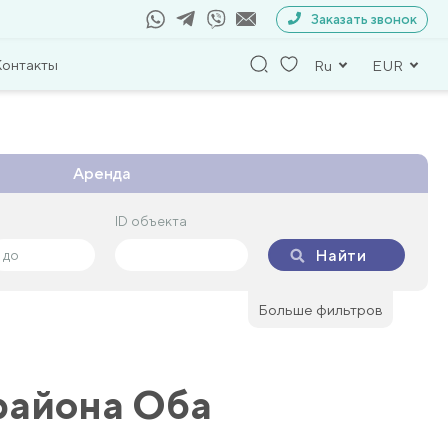
Заказать звонок
Контакты
Ru
EUR
Аренда
ID объекта
ID объекта
Найти
Найти
Больше фильтров
 района Оба