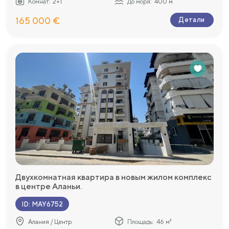
Комнат:
2+1
До моря:
400 м
165 000 €
Детали
Двухкомнатная квартира в новым жилом комплекс
в центре Аланьи.
ID
:
MAY6752
Алания / Центр
Площадь:
46 м²