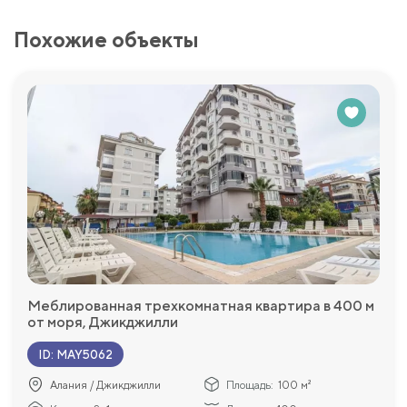
Похожие объекты
Меблированная трехкомнатная квартира в 400 м
от моря, Джикджилли
ID
:
MAY5062
Алания / Джикджилли
Площадь:
100 м²