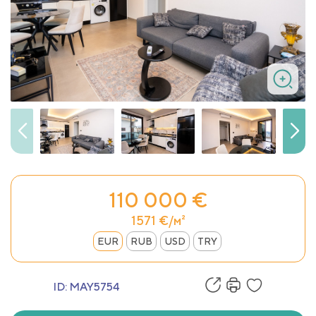
110 000 €
1571 €/м²
EUR
RUB
USD
TRY
ID:
MAY5754