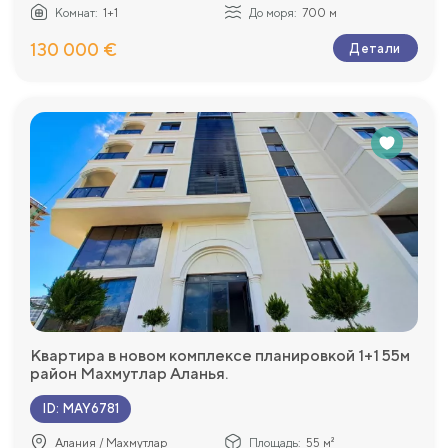
Комнат:
1+1
До моря:
700 м
130 000 €
Детали
Квартира в новом комплексе планировкой 1+1 55м
район Махмутлар Аланья.
ID
:
MAY6781
Алания / Махмутлар
Площадь:
55 м²