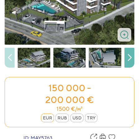
150 000 -
200 000 €
1500 €/м²
EUR
RUB
USD
TRY
ID:
MAY5763