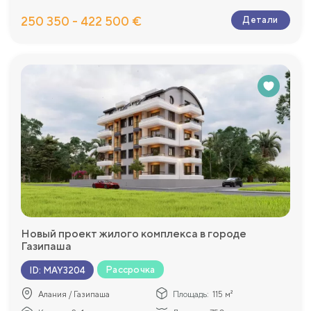
250 350 - 422 500 €
Детали
Новый проект жилого комплекса в городе
Газипаша
Рассрочка
ID
:
MAY3204
Алания / Газипаша
Площадь:
115 м²