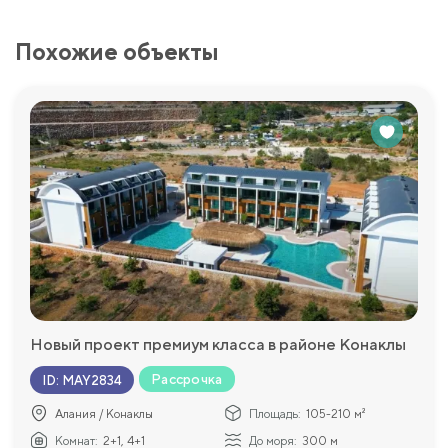
Похожие объекты
Новый проект премиум класса в районе Конаклы
Рассрочка
ID
:
MAY2834
Алания / Конаклы
Площадь:
105-210 м²
Комнат:
2+1, 4+1
До моря:
300 м