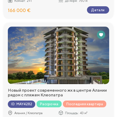
Комнат:
2+1
До моря:
750 м
166 000 €
Детали
Новый проект современного жк в центре Алании
рядом с пляжем Клеопатра
Рассрочка
Последняя квартира
ID
:
MAY4282
Алания / Клеопатра
Площадь:
43 м²