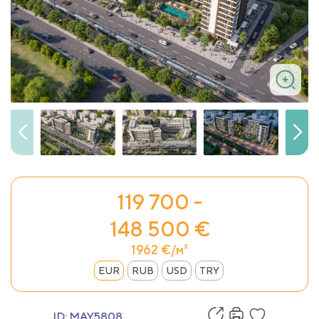
119 700 -
148 500 €
1962 €/м²
EUR
RUB
USD
TRY
ID:
MAY5808