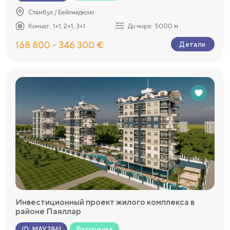
Стамбул / Бейликдюзю
Комнат:
1+1, 2+1, 3+1
До моря:
5000 м
168 800 - 346 300 €
Детали
Инвестиционный проект жилого комплекса в
районе Паяллар
Рассрочка
ID
:
MAY2861