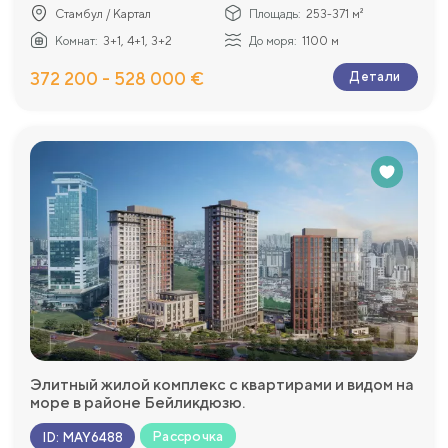
Стамбул / Картал
Площадь:
253-371 м²
Комнат:
3+1, 4+1, 3+2
До моря:
1100 м
372 200 - 528 000 €
Детали
Элитный жилой комплекс с квартирами и видом на
море в районе Бейликдюзю.
Рассрочка
ID
:
MAY6488