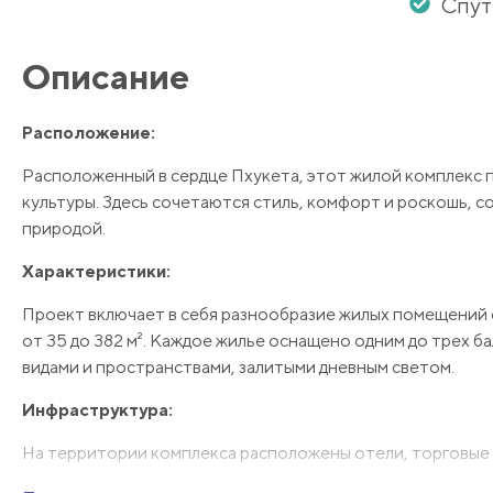
Спут
Описание
Расположение:
Расположенный в сердце Пхукета, этот жилой комплекс 
культуры. Здесь сочетаются стиль, комфорт и роскошь, со
природой.
Характеристики:
Проект включает в себя разнообразие жилых помещений 
от 35 до 382 м². Каждое жилье оснащено одним до трех 
видами и пространствами, залитыми дневным светом.
Инфраструктура:
На территории комплекса расположены отели, торговые 
выдающимися архитектурными решениями и продуманным