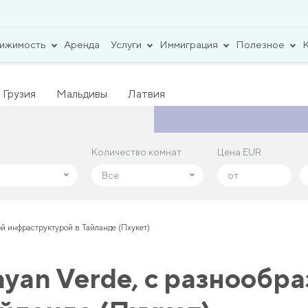
вижимость
Аренда
Услуги
Иммиграция
Полезное
Грузия
Мальдивы
Латвия
Количество комнат
Количество комнат
Цена EUR
Цена EUR
Все
Все
ой инфраструктурой в Тайланде (Пхукет)
yan Verde, с разнообр