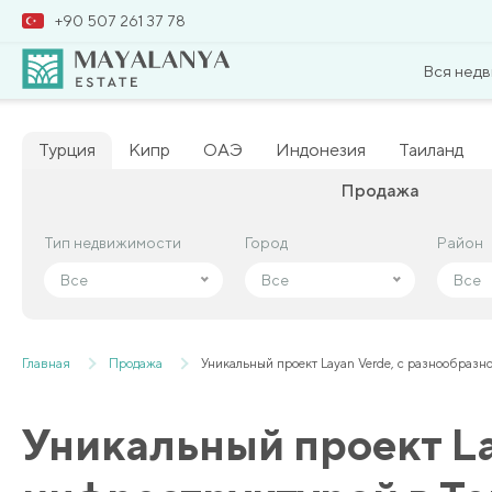
+90 507 261 37 78
Вся нед
Турция
Кипр
ОАЭ
Индонезия
Таиланд
Продажа
Тип недвижимости
Тип недвижимости
Город
Город
Район
Район
Все
Все
Все
Все
Все
Все
Главная
Продажа
Уникальный проект Layan Verde, с разнообразн
Уникальный проект La