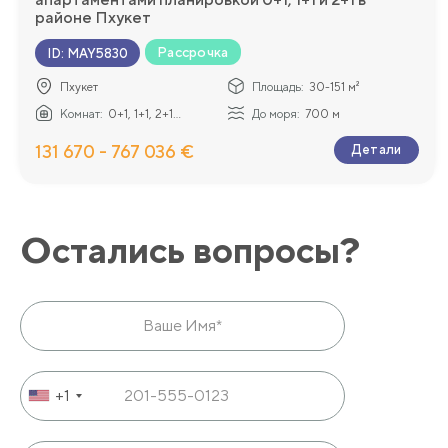
районе Пхукет
Рассрочка
ID
:
MAY5830
Пхукет
Площадь:
30-151 м²
Комнат:
0+1, 1+1, 2+1...
До моря:
700 м
131 670 - 767 036 €
Детали
Остались вопросы?
+1