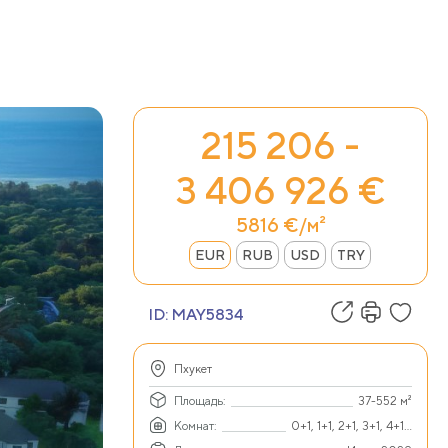
215 206 -
3 406 926 €
5816 €/м²
EUR
RUB
USD
TRY
ID:
MAY5834
Пхукет
Площадь:
37-552 м²
Комнат:
0+1, 1+1, 2+1, 3+1, 4+1...