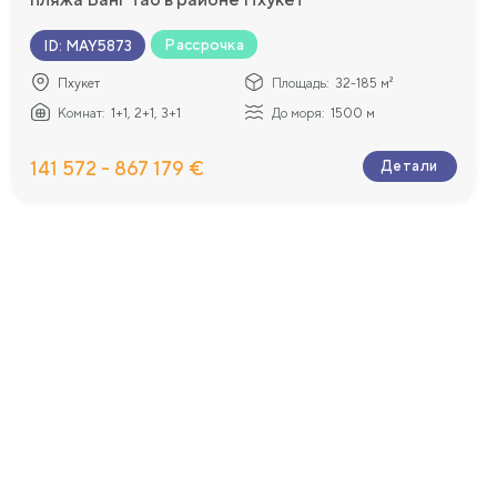
Рассрочка
ID
:
MAY5873
Пхукет
Площадь:
32-185 м²
Комнат:
1+1, 2+1, 3+1
До моря:
1500 м
141 572 - 867 179 €
Детали