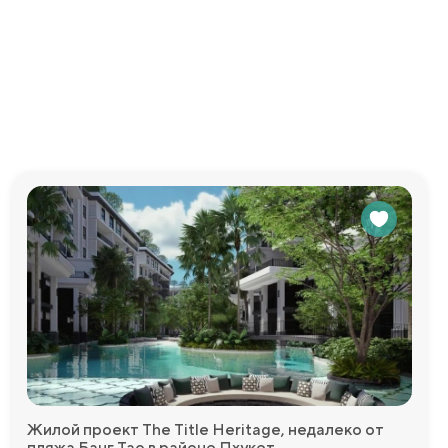
ью
еду для
едоставим
Жилой проект The Title Heritage, недалеко от
пляжа Банг Тао в районе Пхукет