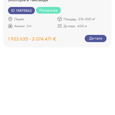
Рассрочка
ID
:
MAY5862
Пхукет
Площадь:
276-300 м²
Комнат:
3+1
До моря:
600 м
1 923 635 - 2 074 471 €
Детали