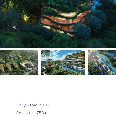
До центра:
600 м
До пляжа:
750 м