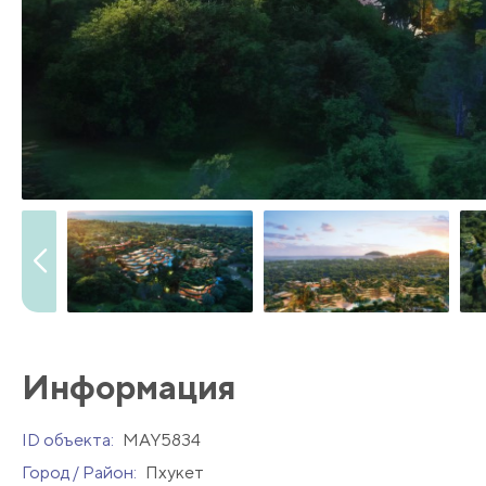
Информация
ID объекта:
MAY5834
Город / Район:
Пхукет