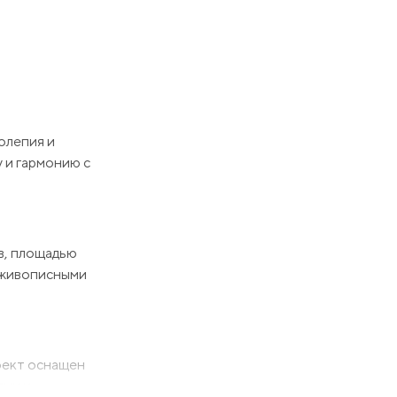
олепия и
у и гармонию с
в, площадью
я живописными
оект оснащен
ями и