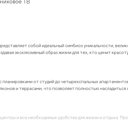
никовое ТВ
представляет собой идеальный симбиоз уникальности, велик
здавая эксклюзивный образ жизни для тех, кто ценит красот
с планировками от студий до четырехспальных апартаменто
балконов и террасами, что позволяет полностью насладитьс
центры и все необходимые удобства для жизни и отдыха. Пр
 ландшафтным дизайном, создающим гармонию между жител