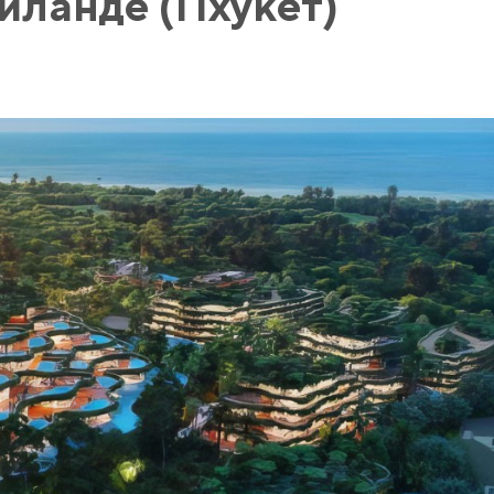
йланде (Пхукет)