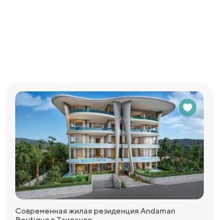
у, где каждое дерево и ручей являются неотъемлемой част
анения природного баланса, предоставляя благоприятную ср
просы, которые у Вас возникнут и с удовольствием пр
Современная жилая резиденция Andaman
Boutique в Таиланде