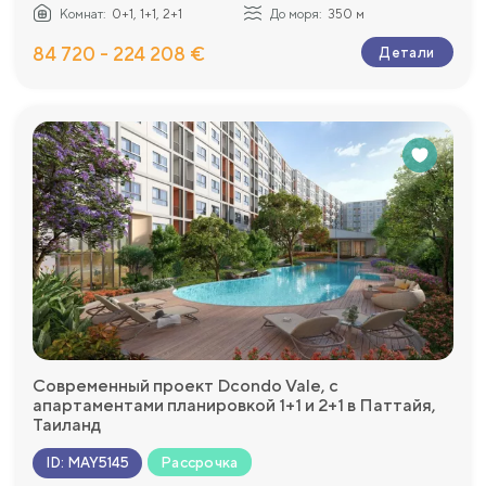
Комнат:
0+1, 1+1, 2+1
До моря:
350 м
84 720 - 224 208 €
Детали
Современный проект Dcondo Vale, с
апартаментами планировкой 1+1 и 2+1 в Паттайя,
Таиланд
Рассрочка
ID
:
MAY5145