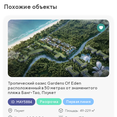
Похожие объекты
Тропический оазис Gardens Of Eden
расположенный в 50 метрах от знаменитого
пляжа Банг-Тао, Пхукет
Рассрочка
Первая линия
ID
:
MAY5884
Пхукет
Площадь:
49-229 м²