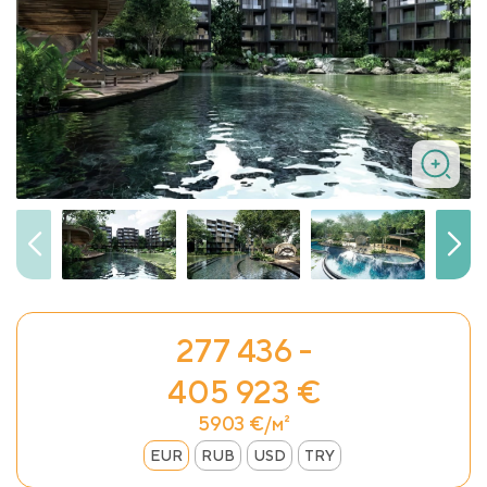
277 436 -
405 923 €
5903 €/м²
EUR
RUB
USD
TRY