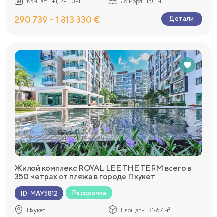
Комнат:
1+1, 2+1, 3+1...
До моря:
150 м
290 739 - 1 813 330 €
Детали
Жилой комплекс ROYAL LEE THE TERM всего в
350 метрах от пляжа в городе Пхукет
Рассрочка
ID
:
MAY5812
Пхукет
Площадь:
31-67 м²