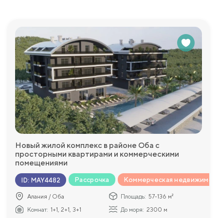
Новый жилой комплекс в районе Оба с
просторными квартирами и коммерческими
помещениями
Рассрочка
Коммерческая недвижимос
ID
:
MAY4482
Алания / Оба
Площадь:
57-136 м²
Комнат:
1+1, 2+1, 3+1
До моря:
2300 м