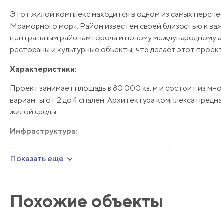
Этот жилой комплекс находится в одном из самых персп
Мраморного моря. Район известен своей близостью к ва
центральным районам города и новому международному аэ
рестораны и культурные объекты, что делает этот проек
Характеристики:
Проект занимает площадь в 80 000 кв. м и состоит из мн
варианты от 2 до 4 спален. Архитектура комплекса пред
жилой среды.
Инфраструктура:
Жилой комплекс предлагает обширные удобства, включая
Показать еще
площадку, спутниковое и кабельное телевидение. Резид
укомплектованы декоративными водоемами, что создает
Мы будем рады ответить на любые дополнительные во
Похожие объекты
более подробную информацию!