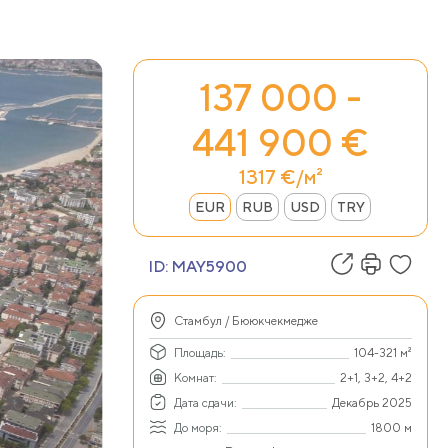
137 000 -
441 900 €
1317 €/м²
EUR
RUB
USD
TRY
ID:
MAY5900
Стамбул / Бююкчекмедже
Площадь:
104-321 м²
Комнат:
2+1, 3+2, 4+2
Дата сдачи:
Декабрь 2025
До моря:
1800 м