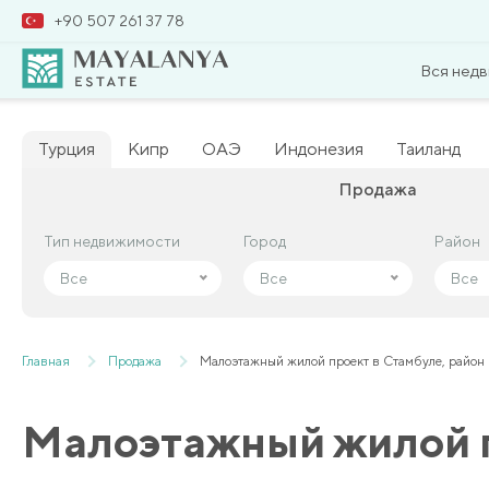
+90 507 261 37 78
Вся нед
Турция
Кипр
ОАЭ
Индонезия
Таиланд
Продажа
Тип недвижимости
Тип недвижимости
Город
Город
Район
Район
Все
Все
Все
Все
Все
Все
Главная
Продажа
Малоэтажный жилой проект в Стамбуле, райо
Малоэтажный жилой п