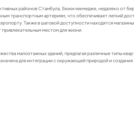
ективных районов Стамбула, Бююкчекмедже, недалеко от бе
жным транспортным артериям, что обеспечивает легкий дост
ропорту. Также в шаговой доступности находятся магазины,
т привлекательным местом для жизни.
ожества малоэтажных зданий, предлагая различные типы квар
назначена для интеграции с окружающей природой и создани
 крытый гараж, баскетбольную и теннисную площадки, детс
енции окружены профессионально оформленными садами, а 
 ощущение роскоши и уединения.
просы, которые у Вас возникнут и с удовольствием пр