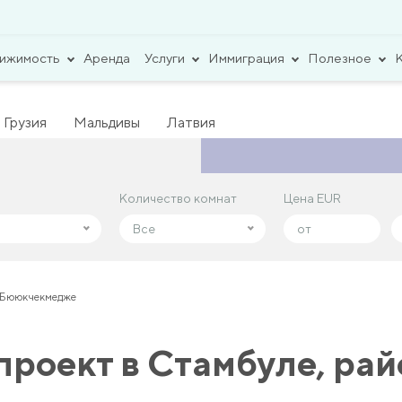
вижимость
Аренда
Услуги
Иммиграция
Полезное
Грузия
Мальдивы
Латвия
Количество комнат
Количество комнат
Цена EUR
Цена EUR
Все
Все
н Бююкчекмедже
роект в Стамбуле, ра