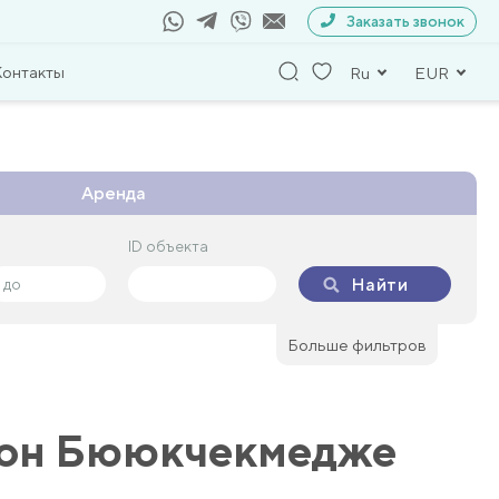
Заказать звонок
Контакты
Ru
EUR
Аренда
ID объекта
ID объекта
Найти
Найти
Больше фильтров
йон Бююкчекмедже