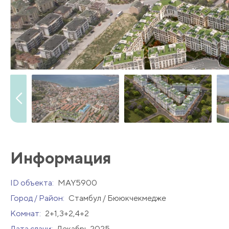
Информация
ID объекта:
MAY5900
Город / Район:
Стамбул / Бююкчекмедже
Комнат:
2+1,3+2,4+2
Дата сдачи:
Декабрь 2025