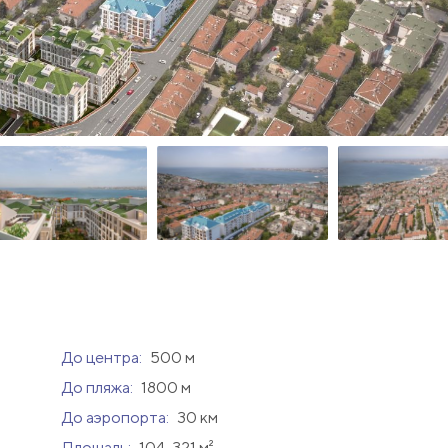
До центра:
500 м
До пляжа:
1800 м
До аэропорта:
30 км
Площадь:
104-321 м²