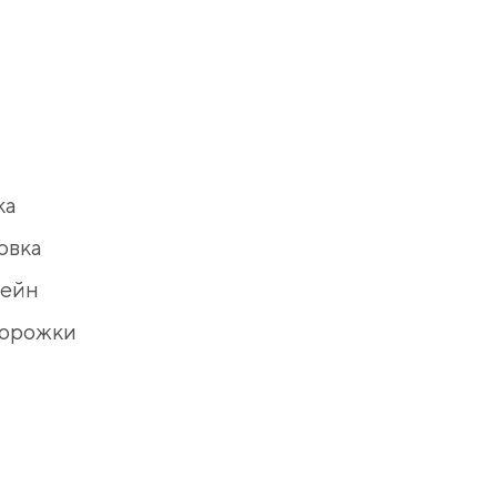
ка
овка
сейн
дорожки