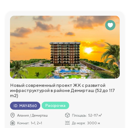
Новый современный проект ЖК с развитой
инфраструктурой в районе Демирташ (52 до 117
m2)
Рассрочка
ID
:
MAY4560
Алания / Демирташ
Площадь:
52-117 м²
Комнат:
1+1, 2+1
До моря:
3000 м