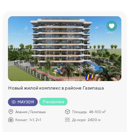
Новый жилой комплекс в районе Газипаша
Рассрочка
ID
:
MAY3019
ть
Алания / Газипаша
Площадь:
48-100 м²
Комнат:
1+1, 2+1
До моря:
2400 м