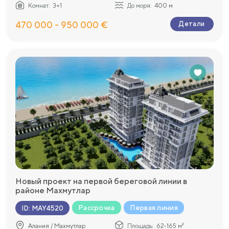
Комнат:
3+1
До моря:
400 м
470 000 - 950 000 €
Детали
Новый проект на первой береговой линии в
районе Махмутлар
Рассрочка
Первая линия
ID
:
MAY4520
Алания / Махмутлар
Площадь:
62-165 м²