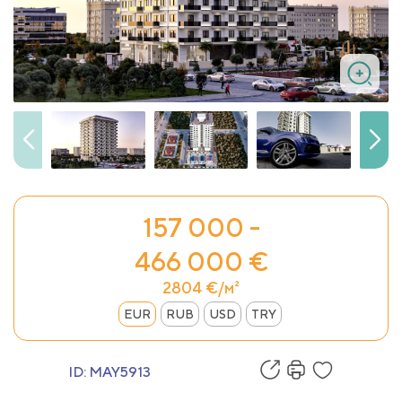
157 000 -
466 000 €
2804 €/м²
EUR
RUB
USD
TRY
ID:
MAY5913