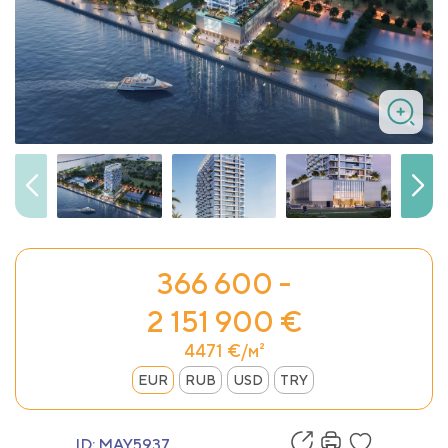
366 600 -
2 151 900 €
4471 €/м²
EUR
RUB
USD
TRY
ID:
MAY5937