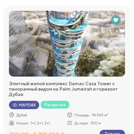
Элитный жилой комплекс Damac Casa Tower с
панорамный видом на Palm Jumeirah и горизонт
Дубая
Рассрочка
ID
:
MAY5148
Дубай
Площадь:
74-565 м²
Комнат:
1+1, 2+1, 3+1...
До моря:
700 м
Детали