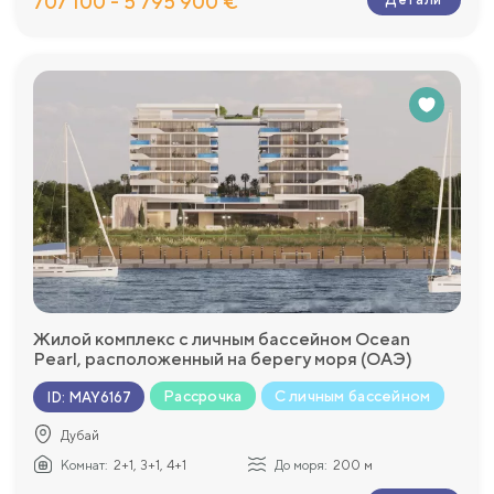
707 100 - 5 795 900 €
Жилой комплекс с личным бассейном Ocean
Pearl, расположенный на берегу моря (ОАЭ)
Рассрочка
С личным бассейном
ID
:
MAY6167
Дубай
Комнат:
2+1, 3+1, 4+1
До моря:
200 м