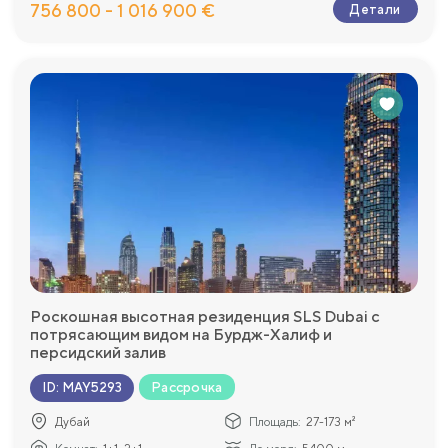
756 800 - 1 016 900 €
Детали
Роскошная высотная резиденция SLS Dubai с
потрясающим видом на Бурдж-Халиф и
персидский залив
Рассрочка
ID
:
MAY5293
Дубай
Площадь:
27-173 м²