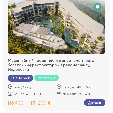
Масштабный проект вилл и апартаментов, с
богатой инфраструктурой в районе Чангу,
Индонезия
Рассрочка
ID
:
MAY5641
Бали / Чангу
Площадь:
40-335 м²
Комнат:
0+1, 1+1, 2+1...
До океана:
2000 м
116 900 - 1 151 200 €
Детали