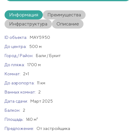
Информация
Преимущества
Инфраструктура
Описание
ID объекта:
MAY5950
До центра:
500 м
Город / Район:
Бали / Букит
До пляжа:
1700 м
Комнат:
2+1
До аэропорта:
11 км
Ванных комнат:
2
Дата сдачи:
Март 2025
Балкон:
2
Площадь:
140 м²
Предложение:
От застройщика