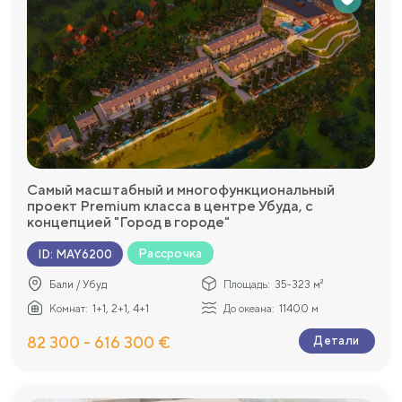
Самый масштабный и многофункциональный
проект Premium класса в центре Убуда, с
концепцией "Город в городе"
Рассрочка
ID
:
MAY6200
Бали / Убуд
Площадь:
35-323 м²
Комнат:
1+1, 2+1, 4+1
До океана:
11400 м
82 300 - 616 300 €
Детали