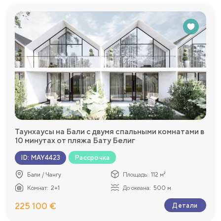
Таунхаусы на Бали с двумя спальными комнатами в
10 минутах от пляжа Бату Белиг
Рассрочка
ID
:
MAY4423
Бали / Чангу
Площадь:
112 м²
Комнат:
2+1
До океана:
500 м
225 100 €
Детали