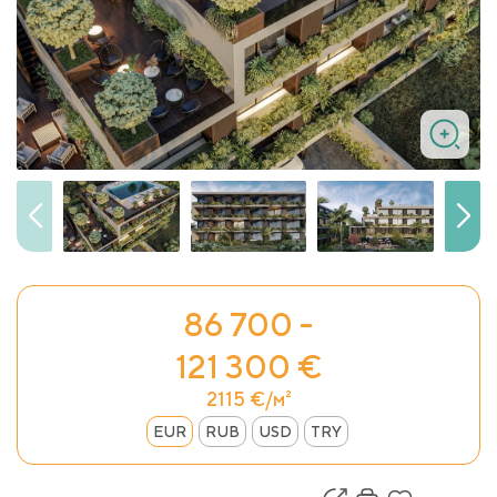
86 700 -
121 300 €
2115 €/м²
EUR
RUB
USD
TRY