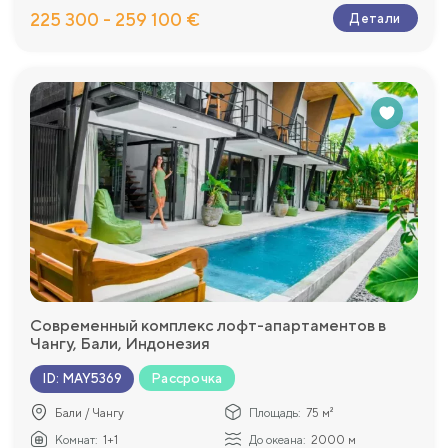
225 300 - 259 100 €
Детали
Современный комплекс лофт-апартаментов в
Чангу, Бали, Индонезия
Рассрочка
ID
:
MAY5369
Бали / Чангу
Площадь:
75 м²
Комнат:
1+1
До океана:
2000 м