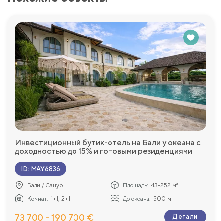
Инвестиционный бутик-отель на Бали у океана с
доходностью до 15% и готовыми резиденциями
ID
:
MAY6836
Бали / Санур
Площадь:
43-252 м²
Комнат:
1+1, 2+1
До океана:
500 м
73 700 - 190 700 €
Детали