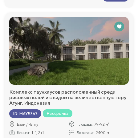
Комплекс таунхаусов расположенный среди
рисовых полей и с видом на величественную гору
Агунг, Индонезия
Рассрочка
ID
:
MAY5367
Бали / Чангу
Площадь:
79-92 м²
Комнат:
1+1, 2+1
До океана:
2400 м