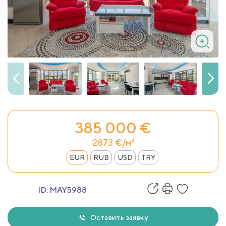
385 000 €
2873 €/м²
EUR
RUB
USD
TRY
ID:
MAY5988
Оставить заявку