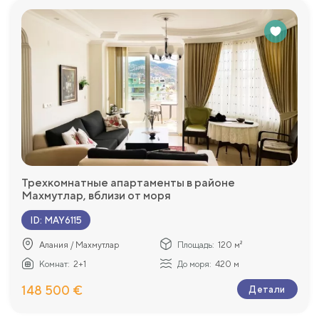
Трехкомнатные апартаменты в районе
Махмутлар, вблизи от моря
ID
:
MAY6115
Алания / Махмутлар
Площадь:
120 м²
Комнат:
2+1
До моря:
420 м
148 500 €
Детали