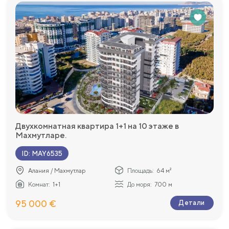
Двухкомнатная квартира 1+1 на 10 этаже в
Махмутларе.
ID
:
MAY6535
Алания / Махмутлар
Площадь:
64 м²
Комнат:
1+1
До моря:
700 м
95 000 €
Детали