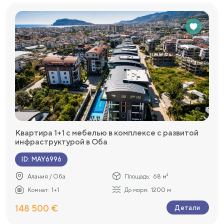
Квартира 1+1 с мебелью в комплексе с развитой
инфраструктурой в Оба
ID
:
MAY6996
Алания / Оба
Площадь:
68 м²
Комнат:
1+1
До моря:
1200 м
148 500 €
Детали