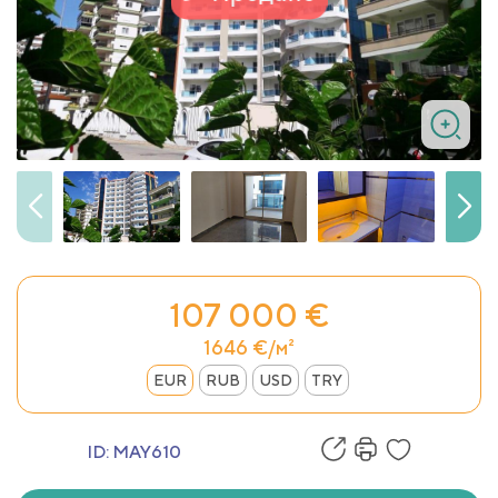
107 000 €
1646 €/м²
EUR
RUB
USD
TRY
ID:
MAY610