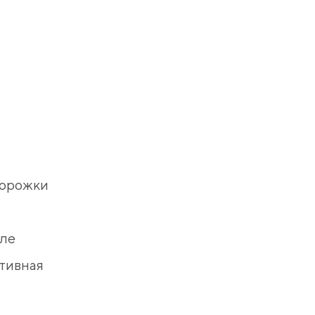
дорожки
ле
тивная