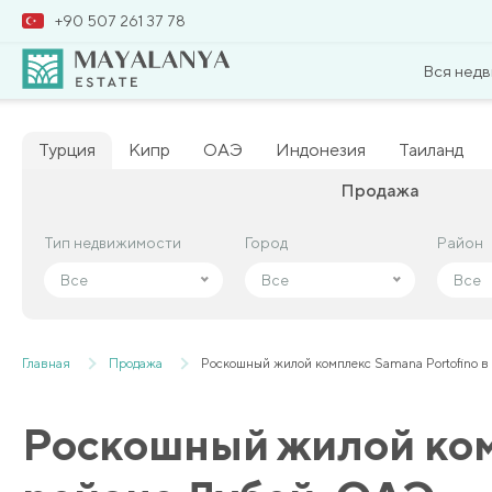
+90 507 261 37 78
Вся нед
Турция
Кипр
ОАЭ
Индонезия
Таиланд
Продажа
Тип недвижимости
Тип недвижимости
Город
Город
Район
Район
Все
Все
Все
Все
Все
Все
Главная
Продажа
Роскошный жилой комплекс Samana Portofino 
Роскошный жилой ком