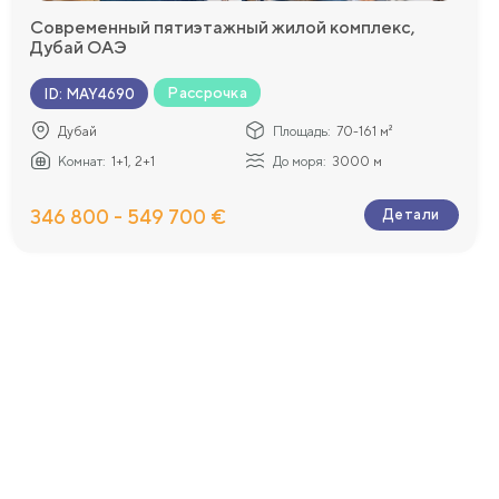
Современный пятиэтажный жилой комплекс,
Дубай ОАЭ
Рассрочка
ID
:
MAY4690
Дубай
Площадь:
70-161 м²
Комнат:
1+1, 2+1
До моря:
3000 м
346 800 - 549 700 €
Детали