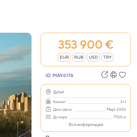
353 900 €
EUR
RUB
USD
TRY
ID:
MAY6176
Дубай
Комнат:
2+1
Дата сдачи:
Март 2026
До моря:
7700 м
Вся информация