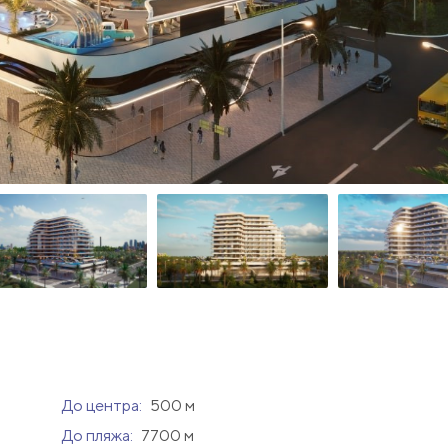
До центра:
500 м
До пляжа:
7700 м