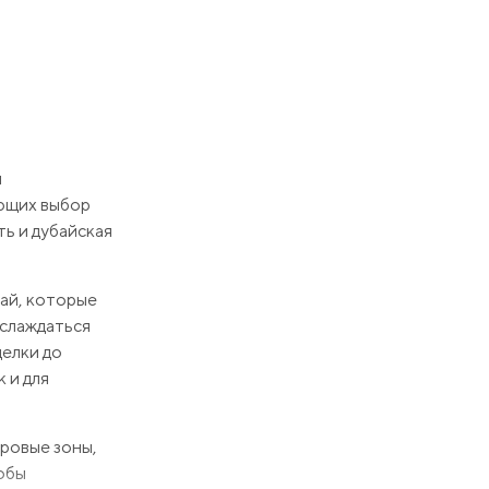
и
ающих выбор
ть и дубайская
бай, которые
аслаждаться
делки до
 и для
ровые зоны,
тобы