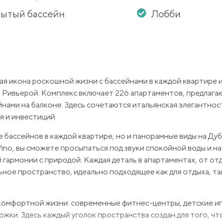
ытый бассейн
Лобби
овая икона роскошной жизни с бассейнами в каждой квартире 
 Ривьерой. Комплекс включает 226 апартаментов, предлаг
сейнами на балконе. Здесь сочетаются итальянская элегантнос
я и инвестиций.
 бассейнов в каждой квартире, но и панорамные виды на Ду
ino, вы сможете просыпаться под звуки спокойной воды и н
 гармонии с природой. Каждая деталь в апартаментах, от от
ное пространство, идеально подходящее как для отдыха, так
 комфортной жизни: современные фитнес-центры, детские иг
жки. Здесь каждый уголок пространства создан для того, ч