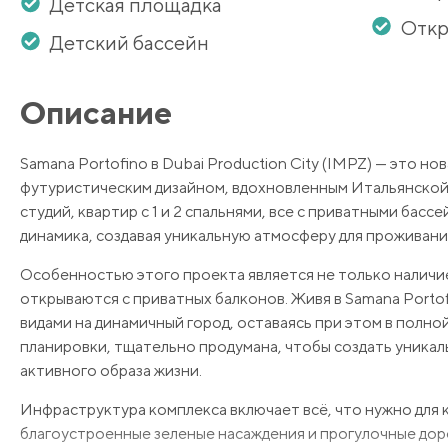
Детская площадка
Откр
Детский бассейн
Описание
Samana Portofino в Dubai Production City (IMPZ) — это н
футуристическим дизайном, вдохновленным Итальянской
студий, квартир с 1 и 2 спальнями, все с приватными бас
динамика, создавая уникальную атмосферу для проживани
Особенностью этого проекта является не только наличие
открываются с приватных балконов. Живя в Samana Portof
видами на динамичный город, оставаясь при этом в полной
планировки, тщательно продумана, чтобы создать уникаль
активного образа жизни.
Инфраструктура комплекса включает всё, что нужно для
благоустроенные зеленые насаждения и прогулочные доро