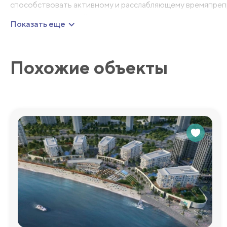
способствовать активному и расслабляющему времяпреп
идеальным для семейного отдыха или встреч с друзьями.
Показать еще
Одним из ключевых преимуществ является его расположе
обеспечивает быстрый доступ к главным достопримечате
места для развлечений, что делает Samana Portofino отл
Похожие объекты
Безопасность комплекса также на высшем уровне: кругл
жильцов. Просторные парковочные места доступны для вс
жизнь.
Территория комплекса окружена зелеными насаждениями
уединения и релаксации. Здесь можно наслаждаться прогу
на свежем воздухе, не покидая комплекса.
Samana Portofino предлагает гибкие условия оплаты, что
инвестиционной возможностью. Комплекс идеально подхо
продуманными удобствами и удобным расположением в Д
Мы будем рады ответить на любые дополнительные во
более подробную информацию!