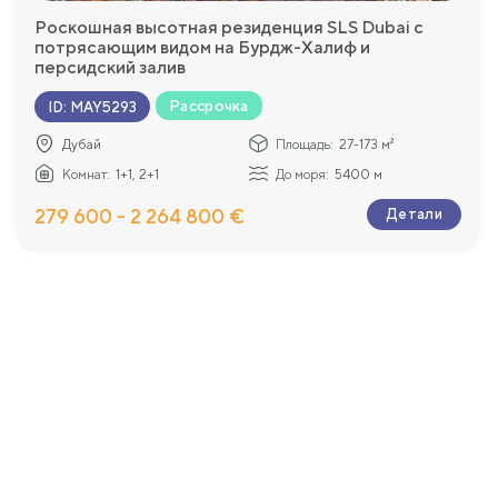
Роскошная высотная резиденция SLS Dubai с
потрясающим видом на Бурдж-Халиф и
персидский залив
Вид на море
Рассрочка
ID
:
MAY5293
Дубай
Площадь:
27-173 м²
Комнат:
1+1, 2+1
До моря:
5400 м
279 600 - 2 264 800 €
Детали