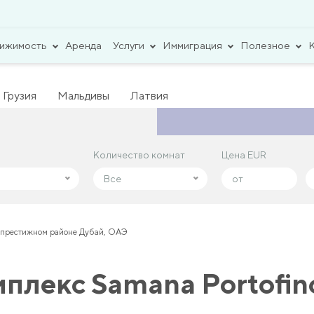
вижимость
Аренда
Услуги
Иммиграция
Полезное
Грузия
Мальдивы
Латвия
Количество комнат
Количество комнат
Цена EUR
Цена EUR
Все
Все
в престижном районе Дубай, ОАЭ
плекс Samana Portofin