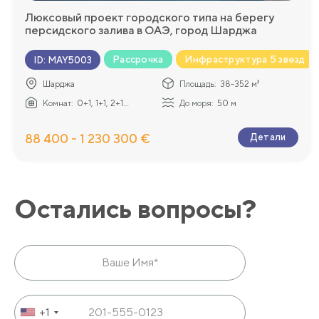
Люксовый проект городского типа на берегу
персидского залива в ОАЭ, город Шарджа
Рассрочка
Инфраструктура 5 звезд
ID
:
MAY5003
Шарджа
Площадь:
38-352 м²
Комнат:
0+1, 1+1, 2+1...
До моря:
50 м
88 400 - 1 230 300 €
Детали
Остались вопросы?
+1