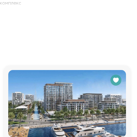
 комплекс
лями, что
ны, школы и
вие для всех
дневную
 атмосферу
водить время
о и выгодной
ью,
едоставим