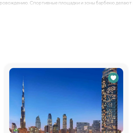
ровождению. Спортивные площадки и зоны барбекю делают
ние — комплекс находится рядом с основными автомагистра
льностям Дубая. Рядом находятся торговые центры, рестора
ичным вариантом для жизни в центре городской жизни.
осуточная охрана и видеонаблюдение обеспечивают спокойст
ех резидентов и их гостей, что добавляет удобства в повсе
 и продуманно благоустроенными садами, которые создают
лками по зеленым зонам, отдыхать в уютных уголках или про
 делает его не только отличным вариантом для проживания, н
дит для тех, кто хочет наслаждаться эксклюзивной роскош
убае.
просы, которые у Вас возникнут и с удовольствием пр