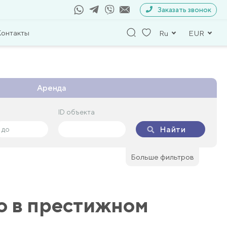
Заказать звонок
Контакты
Ru
EUR
Аренда
ID объекта
ID объекта
Найти
Найти
Больше фильтров
o в престижном