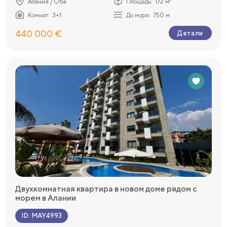
Алания / Оба
Площадь:
172 м²
Комнат:
3+1
До моря:
750 м
440 000 €
Детали
Двухкомнатная квартира в новом доме рядом с
морем в Алании
ID
:
MAY4993