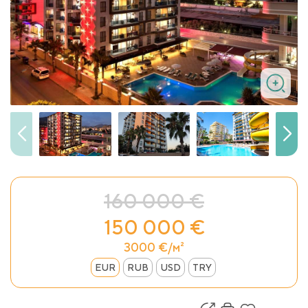
160 000 €
150 000 €
3000 €/м²
EUR
RUB
USD
TRY