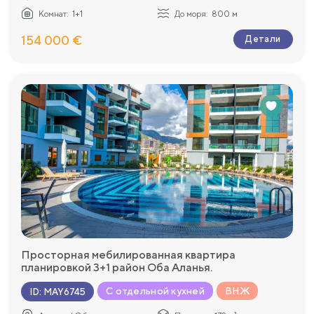
Комнат:
1+1
До моря:
800 м
154 000 €
Детали
Просторная мебилированная квартира
планировкой 3+1 район Оба Аланья.
С отдельной кухней
ВНЖ
ID
:
MAY6745