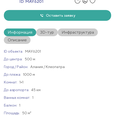
ID:
MAY6201
Оставить заявку
Информация
3D-тур
Инфраструктура
Описание
ID объекта:
MAY6201
До центра:
500 м
Город / Район:
Алания / Клеопатра
До пляжа:
1000 м
Комнат:
1+1
До аэропорта:
45 км
Ванных комнат:
1
Балкон:
1
Площадь:
50 м²