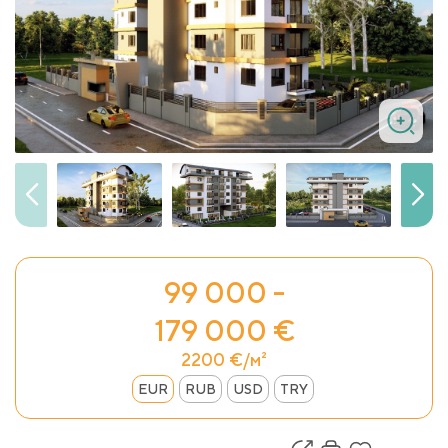
99 000 -
179 000 €
2200 €/м²
EUR
RUB
USD
TRY