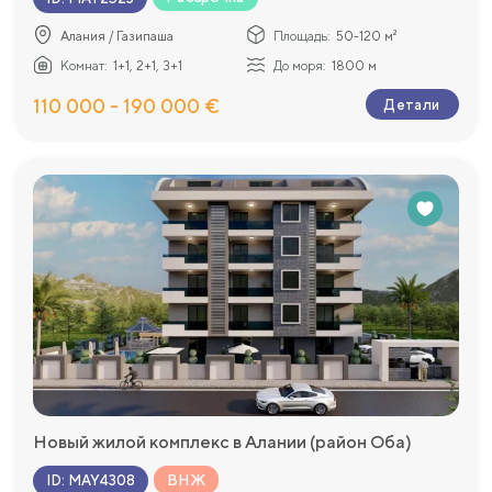
Алания / Газипаша
Площадь:
50-120 м²
Комнат:
1+1, 2+1, 3+1
До моря:
1800 м
110 000 - 190 000 €
Детали
Новый жилой комплекс в Алании (район Оба)
ВНЖ
ID
:
MAY4308