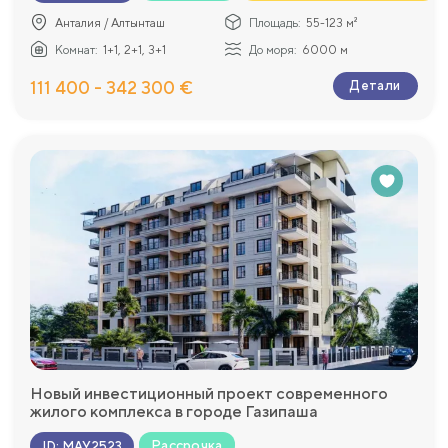
Анталия / Алтынташ
Площадь:
55-123 м²
Комнат:
1+1, 2+1, 3+1
До моря:
6000 м
111 400 - 342 300 €
Детали
Новый инвестиционный проект современного
жилого комплекса в городе Газипаша
Рассрочка
ID
:
MAY2523