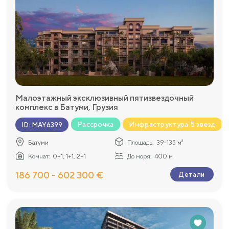
Малоэтажный эксклюзивный пятизвездочный
комплекс в Батуми, Грузия
Рассрочка
Инфраструктура 5 звезд
ID
:
MAY6399
Батуми
Площадь:
39-135 м²
Комнат:
0+1, 1+1, 2+1
До моря:
400 м
186 700 - 602 300 €
Детали