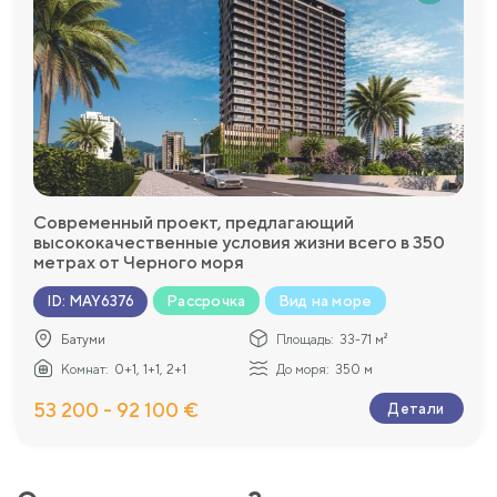
Современный проект, предлагающий
высококачественные условия жизни всего в 350
метрах от Черного моря
Рассрочка
Вид на море
ID
:
MAY6376
Батуми
Площадь:
33-71 м²
Комнат:
0+1, 1+1, 2+1
До моря:
350 м
53 200 - 92 100 €
Детали