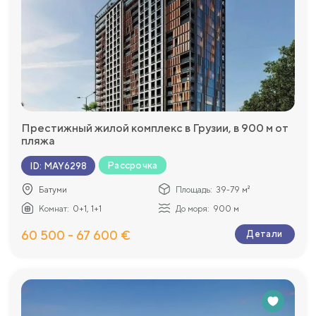
Престижный жилой комплекс в Грузии, в 900 м от
пляжа
Рассрочка
ID
:
MAY6298
Батуми
Площадь:
39-79 м²
Комнат:
0+1, 1+1
До моря:
900 м
60 500 - 67 600 €
Детали